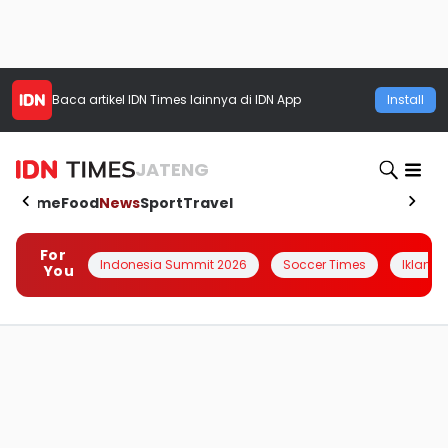
Baca artikel
IDN Times
lainnya di IDN App
Install
JATENG
Home
Food
News
Sport
Travel
For
Indonesia Summit 2026
Soccer Times
Iklanin 
You