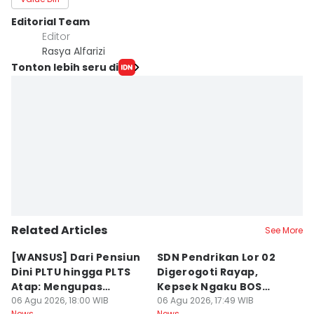
Editorial Team
Editor
Rasya Alfarizi
Tonton lebih seru di
Related Articles
See More
[WANSUS] Dari Pensiun
SDN Pendrikan Lor 02
[
Dini PLTU hingga PLTS
Digerogoti Rayap,
K
Atap: Mengupas
Kepsek Ngaku BOS
K
Sengkarut Bisnis Energi
06 Agu 2026, 18:00 WIB
Cuma Rp54 Juta
06 Agu 2026, 17:49 WIB
W
06
News
News
Ne