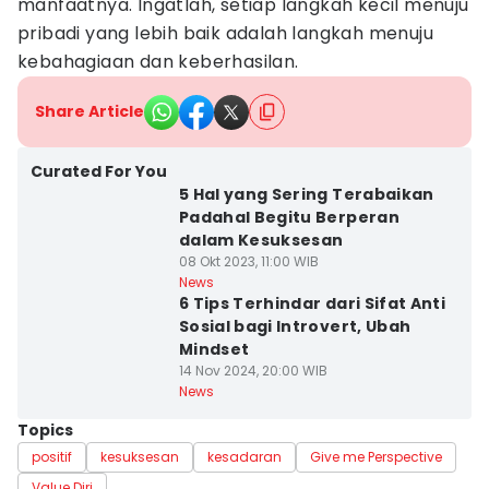
manfaatnya. Ingatlah, setiap langkah kecil menuju
pribadi yang lebih baik adalah langkah menuju
kebahagiaan dan keberhasilan.
Share Article
Curated For You
5 Hal yang Sering Terabaikan
Padahal Begitu Berperan
dalam Kesuksesan
08 Okt 2023, 11:00 WIB
News
6 Tips Terhindar dari Sifat Anti
Sosial bagi Introvert, Ubah
Mindset
14 Nov 2024, 20:00 WIB
News
Topics
positif
kesuksesan
kesadaran
Give me Perspective
Value Diri