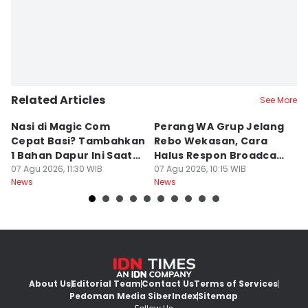
Related Articles
See More
Nasi di Magic Com
Perang WA Grup Jelang
C
Cepat Basi? Tambahkan
Rebo Wekasan, Cara
Di
1 Bahan Dapur Ini Saat
Halus Respon Broadcast
B
Menanak, Awet 2 Hari
07 Agu 2026, 11:30 WIB
Parno
07 Agu 2026, 10:15 WIB
D
07
News
News
Ne
About Us
Editorial Team
Contact Us
Terms of Services
Pedoman Media Siber
Index
Sitemap