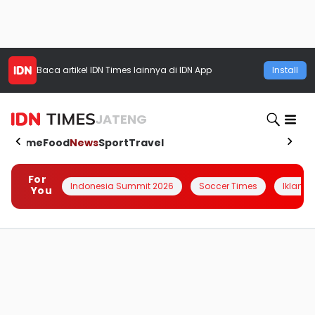
Baca artikel
IDN Times
lainnya di IDN App
Install
JATENG
Home
Food
News
Sport
Travel
For
Indonesia Summit 2026
Soccer Times
Iklanin 
You