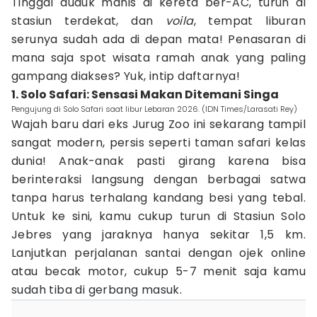
Tinggal duduk manis di kereta ber-AC, turun di
stasiun terdekat, dan
voila
, tempat liburan
serunya sudah ada di depan mata! Penasaran di
mana saja spot wisata ramah anak yang paling
gampang diakses? Yuk, intip daftarnya!
1. Solo Safari: Sensasi Makan Ditemani Singa
Pengujung di Solo Safari saat libur Lebaran 2026. (IDN Times/Larasati Rey)
Wajah baru dari eks Jurug Zoo ini sekarang tampil
sangat modern, persis seperti taman safari kelas
dunia! Anak-anak pasti girang karena bisa
berinteraksi langsung dengan berbagai satwa
tanpa harus terhalang kandang besi yang tebal.
Untuk ke sini, kamu cukup turun di Stasiun Solo
Jebres yang jaraknya hanya sekitar 1,5 km.
Lanjutkan perjalanan santai dengan ojek online
atau becak motor, cukup 5-7 menit saja kamu
sudah tiba di gerbang masuk.