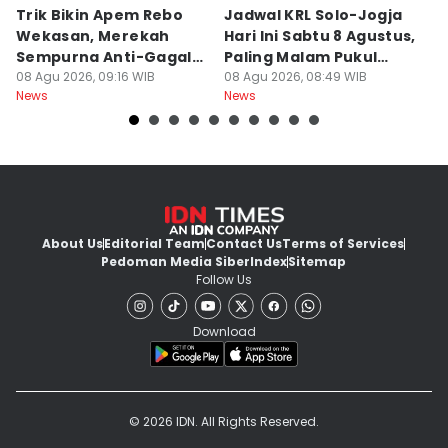
Trik Bikin Apem Rebo
Jadwal KRL Solo-Jogja
P
Wekasan, Merekah
Hari Ini Sabtu 8 Agustus,
Ra
Sempurna Anti-Gagal
Paling Malam Pukul
A
Pakai Cetakan
08 Agu 2026, 09:16 WIB
20.42
08 Agu 2026, 08:49 WIB
C
08
News
News
Ne
Rumahan
About Us
Editorial Team
Contact Us
Terms of Services
Pedoman Media Siber
Index
Sitemap
Follow Us
Download
© 2026 IDN. All Rights Reserved.