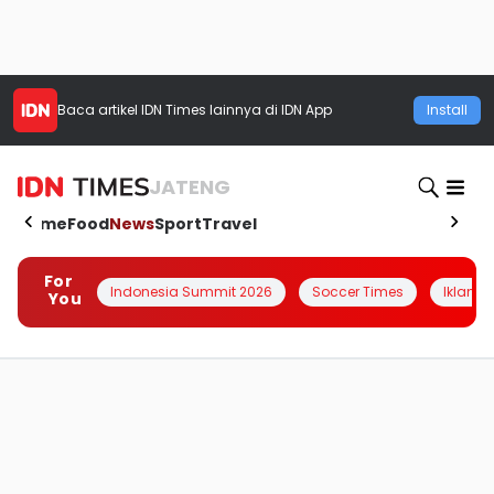
Baca artikel
IDN Times
lainnya di IDN App
Install
JATENG
Home
Food
News
Sport
Travel
For
Indonesia Summit 2026
Soccer Times
Iklanin 
You