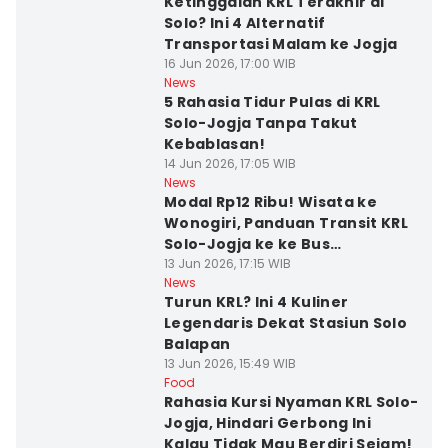
Ketinggalan KRL Terakhir di
Solo? Ini 4 Alternatif
Transportasi Malam ke Jogja
16 Jun 2026, 17:00 WIB
News
5 Rahasia Tidur Pulas di KRL
Solo-Jogja Tanpa Takut
Kebablasan!
14 Jun 2026, 17:05 WIB
News
Modal Rp12 Ribu! Wisata ke
Wonogiri, Panduan Transit KRL
Solo-Jogja ke ke Bus
TransJateng
13 Jun 2026, 17:15 WIB
News
Turun KRL? Ini 4 Kuliner
Legendaris Dekat Stasiun Solo
Balapan
13 Jun 2026, 15:49 WIB
Food
Rahasia Kursi Nyaman KRL Solo-
Jogja, Hindari Gerbong Ini
Kalau Tidak Mau Berdiri Sejam!