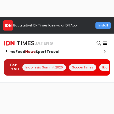
Baca artikel
IDN Times
lainnya di IDN App
Install
JATENG
Home
Food
News
Sport
Travel
For
Indonesia Summit 2026
Soccer Times
Iklanin 
You