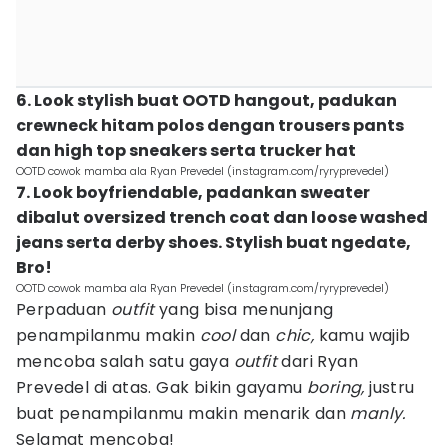
6. Look stylish buat OOTD hangout, padukan
crewneck hitam polos dengan trousers pants
dan high top sneakers serta trucker hat
OOTD cowok mamba ala Ryan Prevedel (instagram.com/ryryprevedel)
7. Look boyfriendable, padankan sweater
dibalut oversized trench coat dan loose washed
jeans serta derby shoes. Stylish buat ngedate,
Bro!
OOTD cowok mamba ala Ryan Prevedel (instagram.com/ryryprevedel)
Perpaduan
outfit
yang bisa menunjang
penampilanmu makin
cool
dan
chic,
kamu wajib
mencoba salah satu gaya
outfit
dari Ryan
Prevedel di atas. Gak bikin gayamu
boring,
justru
buat penampilanmu makin menarik dan
manly.
Selamat mencoba!