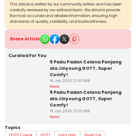
This article is written by our community writers and has been
carefully reviewed by our editorial team. We strive to provide
the most accurate and reliable information, ensuring high
standards of quality, credibility, and trustworthiness.
Share Article
Curated For You
9 Padu Padan Celana Panjang
ala Jinyoung GOT7, Super
Comfy!
16 Jan 2024, 21:00 WIB
News
9 Padu Padan Celana Panjang
ala Jinyoung GOT7, Super
Comfy!
16 Jan 2024, 21:00 WIB
News
Topics
OOTD Cowok
GOT7
ootd artis
Divert me