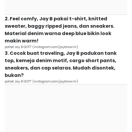
2. Feel comfy, Jay B pakai t-shirt, knitted
sweater, baggy ripped jeans, dan sneakers.
Material denim warna deep blue bikin look
makin warm!
potret Jay B GOT7 (instagram.com/jaybnow.hr)
3. Cocok buat traveling, Jay B padukan tank
top, kemeja denim motif, cargo short pants,
sneakers, dan cap selaras. Mudah disontek,
bukan?
potret Jay B GOT7 (instagram.com/jaybnow.hr)