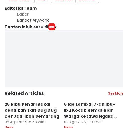
Editorial Team
Editor
Bandot Arywono
Tonton lebih seru di
Related Articles
See More
25 Ribu Penari Bakal
5 Ide Lomba 17-an Ibu-
R
Kenalkan Tari Dug Dug
Ibu Kocak Hemat Biar
Bu
Der Jadi Ikon Semarang
Warga Ketawa Ngakak
S
08 Agu 2026, 15:58 WIB
Pas Hari Kemerdekaan
08 Agu 2026, 11:09 WIB
B
08
News
News
Ne