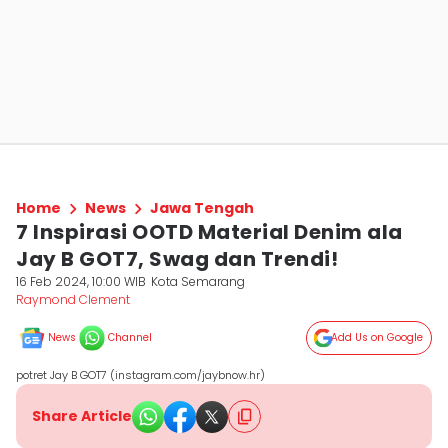
Home
News
Jawa Tengah
7 Inspirasi OOTD Material Denim ala
Jay B GOT7, Swag dan Trendi!
16 Feb 2024, 10:00 WIB
Kota Semarang
Raymond Clement
News
Channel
Add Us on Google
potret Jay B GOT7 (instagram.com/jaybnow.hr)
Share Article