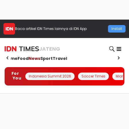
Baca artikel
IDN Times
lainnya di IDN App
Install
JATENG
Home
Food
News
Sport
Travel
For
Indonesia Summit 2026
Soccer Times
Iklanin 
You