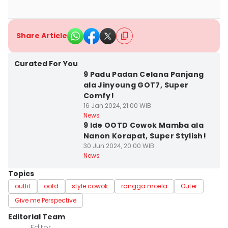
Share Article
Curated For You
9 Padu Padan Celana Panjang
ala Jinyoung GOT7, Super
Comfy!
16 Jan 2024, 21:00 WIB
News
9 Ide OOTD Cowok Mamba ala
Nanon Korapat, Super Stylish!
30 Jun 2024, 20:00 WIB
News
Topics
outfit
ootd
style cowok
rangga moela
Outer
Give me Perspective
Editorial Team
Editor