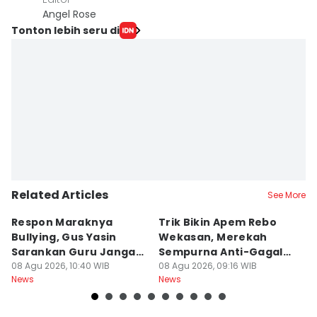
Angel Rose
Tonton lebih seru di
Related Articles
See More
Respon Maraknya
Trik Bikin Apem Rebo
J
Bullying, Gus Yasin
Wekasan, Merekah
Ha
Sarankan Guru Jangan
Sempurna Anti-Gagal
P
Bebani Siswa
08 Agu 2026, 10:40 WIB
Pakai Cetakan
08 Agu 2026, 09:16 WIB
2
08
News
News
Ne
Rumahan