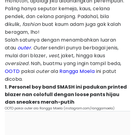
monoton, apalagi jika dibandingkan perempuan.
Paling hanya seputar kemeja, kaus, celana
pendek, dan celana panjang. Padahal, bila
dikulik,
fashion
buat kaum adam juga gak kalah
beragam, lho!
Salah satunya dengan menambahkan luaran
atau
outer
.
Outer
sendiri punya berbagai jenis,
mulai dari blazer,
vest,
jaket, hingga kaus
oversized.
Nah, buatmu yang ingin tampil beda,
OOTD
pakai
outer
ala
Rangga Moela
ini patut
dicoba.
1. Personel boy band SMASH ini padukan printed
blazer nan colofull dengan loose pants hijau
dan sneakers merah-putih
OOTD pakai outer ala Rangga Moela (instagram.com/ranggamoela)