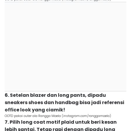
6. Setelan blazer dan long pants, dipadu
sneakers shoes dan handbag bisa jadi referensi
office look yang ciamik!
OOTD pakai outer ala Rangga Moela (instagram.com/ranggamoela)
7. Pilih long coat motif plaid untuk beri kesan
lebih santai. Tetap rapi dengan dipadu long