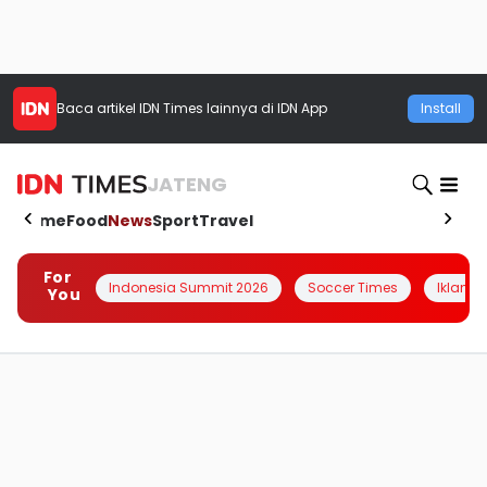
Baca artikel
IDN Times
lainnya di IDN App
Install
JATENG
Home
Food
News
Sport
Travel
For
Indonesia Summit 2026
Soccer Times
Iklanin 
You