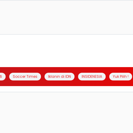
6
Soccer Times
Iklanin di IDN
INSIDENESIA
Yuk Pilih !