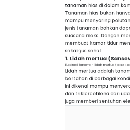
tanaman hias di dalam kam
Tanaman hias bukan hanya b
mampu menyaring polutan 
jenis tanaman bahkan da
suasana rileks. Dengan me
membuat kamar tidur menj
sekaligus sehat.
1. Lidah mertua (Sansev
ilustrasi tanaman lidah mertua (pexels.c
Lidah mertua adalah tan
bertahan di berbagai kon
ini dikenal mampu menyera
dan trikloroetilena dari u
juga memberi sentuhan ele