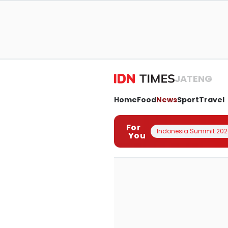
JATENG
Home
Food
News
Sport
Travel
For
Indonesia Summit 202
You