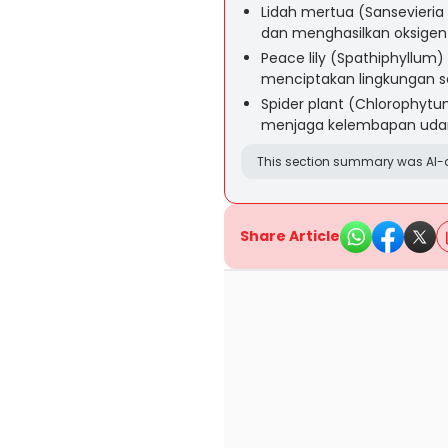
Lidah mertua (Sansevieri
dan menghasilkan oksigen 
Peace lily (Spathiphyllum
menciptakan lingkungan s
Spider plant (Chlorophy
menjaga kelembapan udar
This section summary was AI-a
Share Article