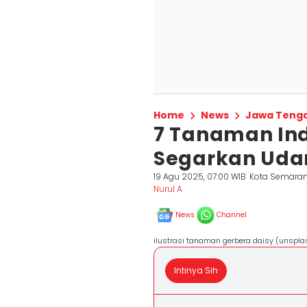
Home
News
Jawa Teng
7 Tanaman In
Segarkan Udar
19 Agu 2025, 07:00 WIB
Kota Semara
Nurul A
News
Channel
ilustrasi tanaman gerbera daisy (unspla
Intinya Sih