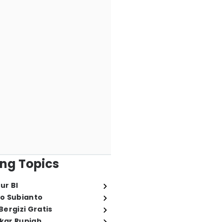
ng Topics
ur BI
o Subianto
ergizi Gratis
ukar Rupiah