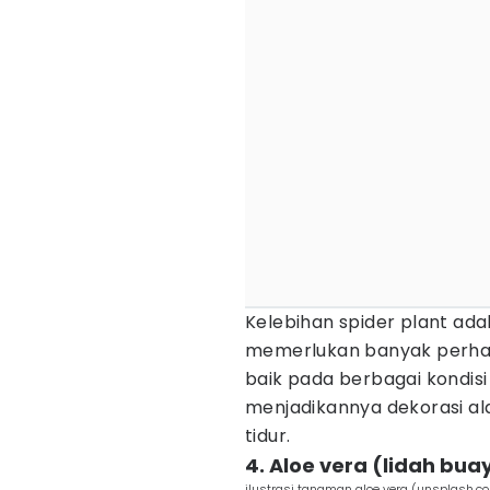
Kelebihan spider plant a
memerlukan banyak perhat
baik pada berbagai kondisi
menjadikannya dekorasi a
tidur.
4. Aloe vera (lidah bua
ilustrasi tanaman aloe vera (unsplash.c