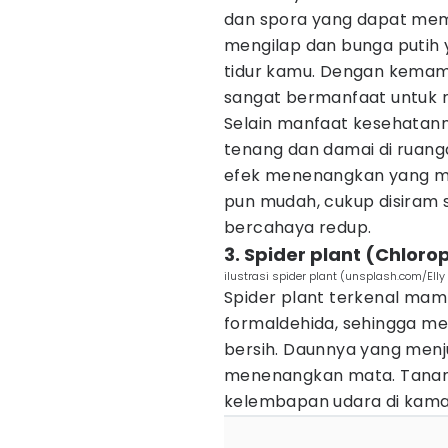
dan spora yang dapat memic
mengilap dan bunga putih
tidur kamu. Dengan kemam
sangat bermanfaat untuk 
Selain manfaat kesehatann
tenang dan damai di ruan
efek menenangkan yang me
pun mudah, cukup disiram 
bercahaya redup.
3. Spider plant (Chlo
ilustrasi spider plant (unsplash.com/Elly
Spider plant terkenal ma
formaldehida, sehingga me
bersih. Daunnya yang men
menenangkan mata. Tanam
kelembapan udara di kamar