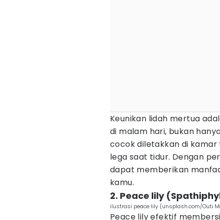
Keunikan lidah mertua ad
di malam hari, bukan hanya
cocok diletakkan di kamar
lega saat tidur. Dengan p
dapat memberikan manfaat
kamu.
2. Peace lily (Spathiph
ilustrasi peace lily (unsplash.com/Outi 
Peace lily efektif members