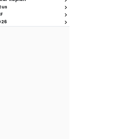
tus
FF
026