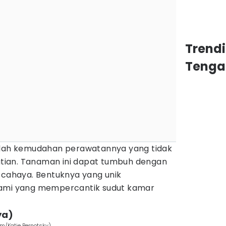
Trend
Tenga
dalah kemudahan perawatannya yang tidak
ian. Tanaman ini dapat tumbuh dengan
 cahaya. Bentuknya yang unik
lami yang mempercantik sudut kamar
ya)
om/Katie Bernotsky)