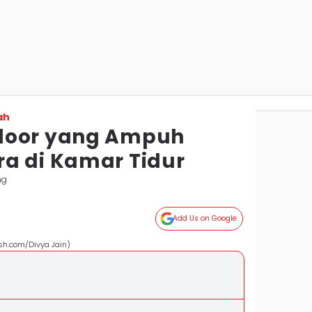
ah
door yang Ampuh
a di Kamar Tidur
ng
Add Us on Google
sh.com/Divya Jain)