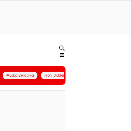
#LokalBerdaya
Profil Dokter
Quiz
Join Community