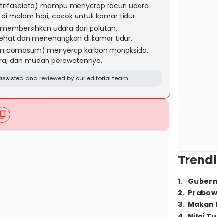
a trifasciata) mampu menyerap racun udara
di malam hari, cocok untuk kamar tidur.
) membersihkan udara dari polutan,
ehat dan menenangkan di kamar tidur.
tum comosum) menyerap karbon monoksida,
a, dan mudah perawatannya.
ssisted and reviewed by our editorial team.
Trendi
1
.
Gubern
2
.
Prabow
3
.
Makan B
4
.
Nilai T