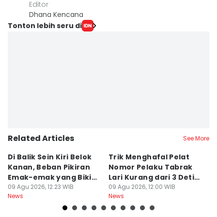
Editor
Dhana Kencana
Tonton lebih seru di
Related Articles
See More
Di Balik Sein Kiri Belok
Trik Menghafal Pelat
B
Kanan, Beban Pikiran
Nomor Pelaku Tabrak
K
Emak-emak yang Bikin
Lari Kurang dari 3 Detik
M
Gagal fokus di Jalan
09 Agu 2026, 12:23 WIB
di Tengah Kepanikan
09 Agu 2026, 12:00 WIB
ke
09
News
News
Ne