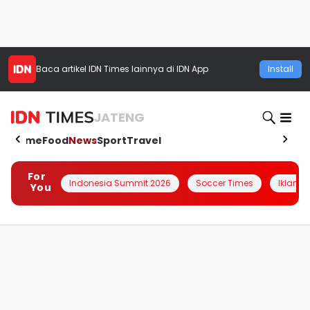
Baca artikel
IDN Times
lainnya di IDN App
Install
JATENG
Home
Food
News
Sport
Travel
For
Indonesia Summit 2026
Soccer Times
Iklanin 
You