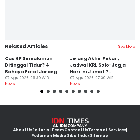
Related Articles
See More
Cas HP Semalaman
Jelang Akhir Pekan,
P
Ditinggal Tidur? 4
Jadwal KRL Solo-Jogja
Ra
Bahaya Fatal Jarang
Hari Ini Jumat 7
2
Disadari Pekerja Kantor
07 Agu 2026, 08:30 WIB
Agustus, Lengkap!
07 Agu 2026, 07:39 WIB
07
News
News
Ne
About Us
Editorial Team
Contact Us
Terms of Services
Pedoman Media Siber
Index
Sitemap