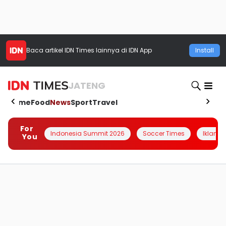
Baca artikel
IDN Times
lainnya di IDN App
Install
JATENG
Home
Food
News
Sport
Travel
For
Indonesia Summit 2026
Soccer Times
Iklanin 
You