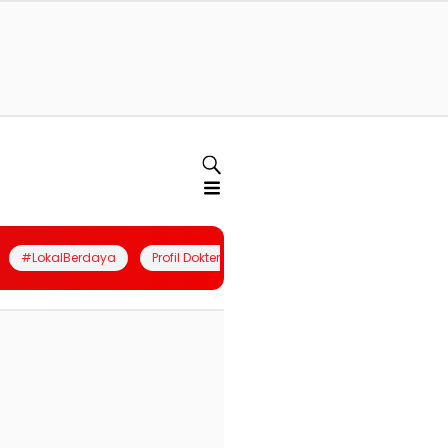
#LokalBerdaya
Profil Dokter
Quiz
Join Community