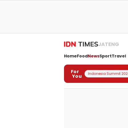
JATENG
Home
Food
News
Sport
Travel
For
Indonesia Summit 202
You