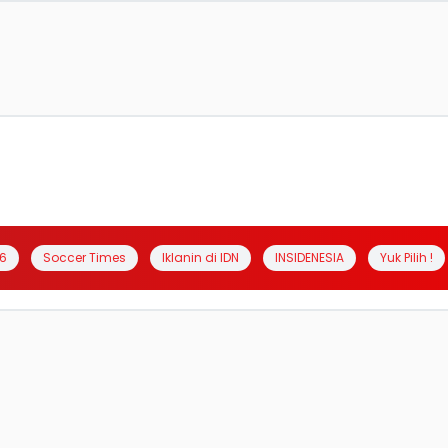
6
Soccer Times
Iklanin di IDN
INSIDENESIA
Yuk Pilih !