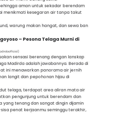
 sehingga aman untuk sekadar berendam
i menikmati kesegaran air tanpa takut
round, warung makan hangat, dan sewa ban
goyoso – Pesona Telaga Murni di
dirdaofficial)
asakan sensasi berenang dengan lanskap
laga Madirda adalah jawabannya. Berada di
t ini menawarkan panorama air jernih
n langit dan pepohonan hijau di
udut telaga, terdapat area aliran mata air
aatkan pengunjung untuk berendam dan
ya yang tenang dan sangat dingin dijamin
-sisa penat kerjaanmu seminggu terakhir,