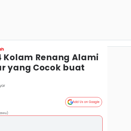
ah
4 Kolam Renang Alami
r yang Cocok buat
yar
Add Us on Google
lawu)