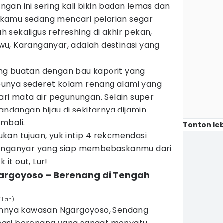
an ini sering kali bikin badan lemas dan
au kamu sedang mencari pelarian segar
sekaligus refreshing di akhir pekan,
u, Karanganyar, adalah destinasi yang
ng buatan dengan bau kaporit yang
unya sederet kolam renang alami yang
ari mata air pegunungan. Selain super
andangan hijau di sekitarnya dijamin
mbali.
Tonton leb
kan tujuan, yuk intip 4 rekomendasi
ranganyar yang siap membebaskanmu dari
 it out, Lur!
gargoyoso – Berenang di Tengah
illah)
bunnya kawasan Ngargoyoso, Sendang
asi berenang yang sangat menyatu