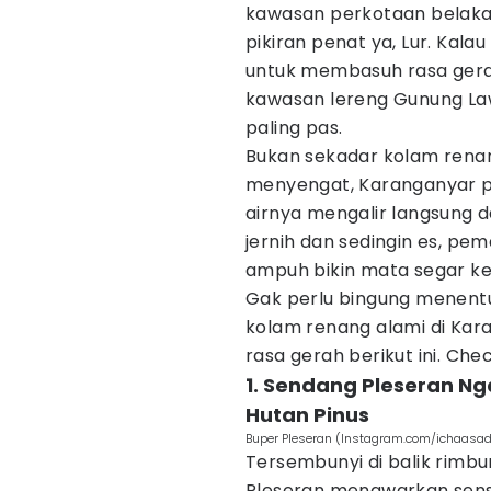
kawasan perkotaan belakang
pikiran penat ya, Lur. Kal
untuk membasuh rasa gerah 
kawasan lereng Gunung Law
paling pas.
Bukan sekadar kolam rena
menyengat, Karanganyar p
airnya mengalir langsung d
jernih dan sedingin es, pem
ampuh bikin mata segar ke
Gak perlu bingung menentu
kolam renang alami di Ka
rasa gerah berikut ini. Check
1. Sendang Pleseran N
Hutan Pinus
Buper Pleseran (Instagram.com/ichaasad
Tersembunyi di balik rim
Pleseran menawarkan sens