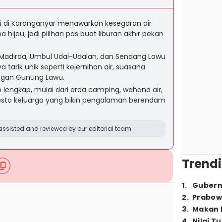
 di Karanganyar menawarkan kesegaran air
jau, jadi pilihan pas buat liburan akhir pekan
 Madirda, Umbul Udal-Udalan, dan Sendang Lawu
arik unik seperti kejernihan air, suasana
gan Gunung Lawu.
kup lengkap, mulai dari area camping, wahana air,
 resto keluarga yang bikin pengalaman berendam
ssisted and reviewed by our editorial team.
Trendi
1
.
Gubern
2
.
Prabow
3
.
Makan B
4
.
Nilai T