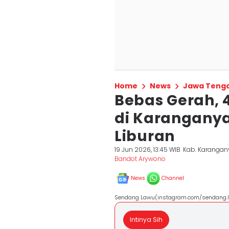
Home
News
Jawa Teng
Bebas Gerah, 
di Karanganya
Liburan
19 Jun 2026, 13:45 WIB
Kab. Karangan
Bandot Arywono
News
Channel
Sendang Lawu(instagram.com/sendang.
Intinya Sih