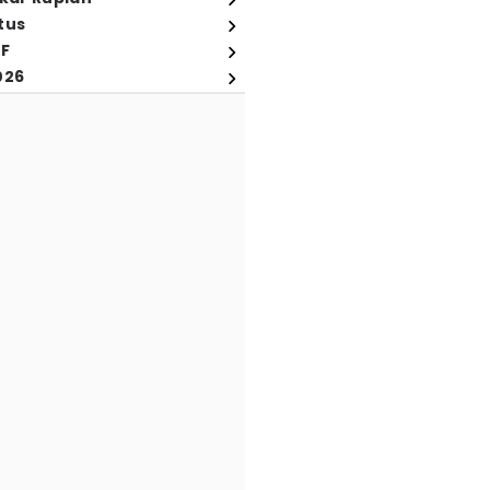
tus
FF
026