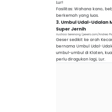
Lur!
Fasilitas: Wahana kano, beb
berkemah yang luas.
3. Umbul Udal-Udalan 
Super Jernih
ilustrasi berenang (pexels.com/Andrea P
Geser sedikit ke arah Kec
bernama Umbul Udal-Udal
umbul-umbul di Klaten, kuali
perlu diragukan lagi, Lur.