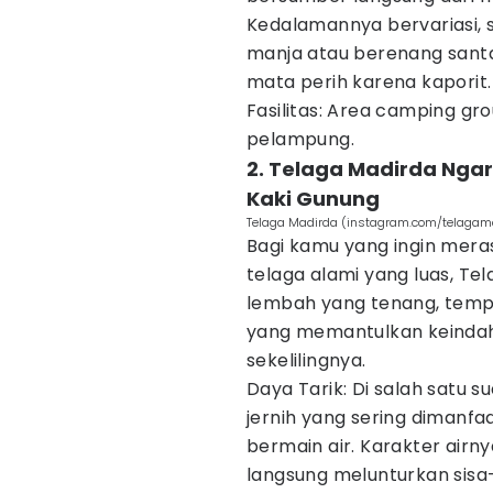
Kedalamannya bervariasi,
manja atau berenang santa
mata perih karena kaporit.
Fasilitas: Area camping g
pelampung.
2. Telaga Madirda Ngar
Kaki Gunung
Telaga Madirda (instagram.com/telagama
Bagi kamu yang ingin mer
telaga alami yang luas, Te
lembah yang tenang, tempa
yang memantulkan keindaha
sekelilingnya.
Daya Tarik: Di salah satu s
jernih yang sering dimanf
bermain air. Karakter airn
langsung melunturkan sisa