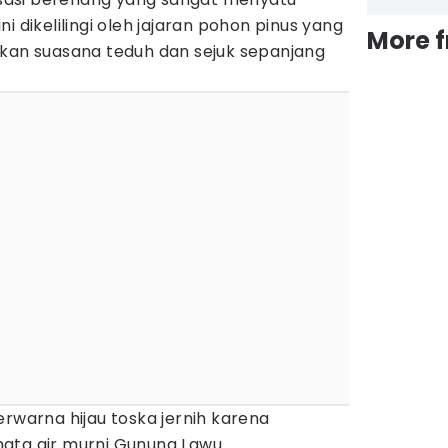
i dikelilingi oleh jajaran pohon pinus yang
More 
akan suasana teduh dan sejuk sepanjang
erwarna hijau toska jernih karena
ata air murni Gunung Lawu.