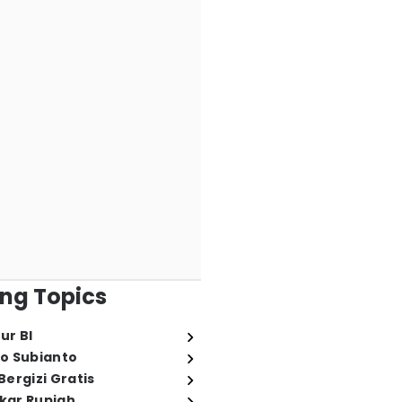
ng Topics
ur BI
o Subianto
ergizi Gratis
ukar Rupiah