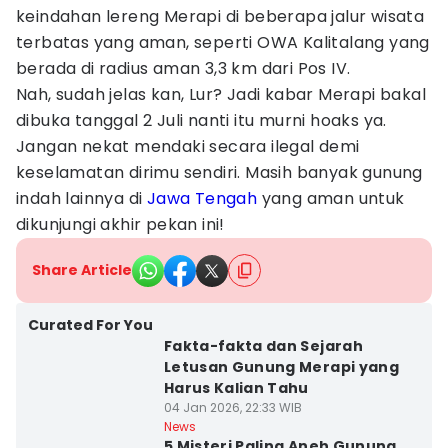
keindahan lereng Merapi di beberapa jalur wisata
terbatas yang aman, seperti OWA Kalitalang yang
berada di radius aman 3,3 km dari Pos IV.
Nah, sudah jelas kan, Lur? Jadi kabar Merapi bakal
dibuka tanggal 2 Juli nanti itu murni hoaks ya.
Jangan nekat mendaki secara ilegal demi
keselamatan dirimu sendiri. Masih banyak gunung
indah lainnya di
Jawa Tengah
yang aman untuk
dikunjungi akhir pekan ini!
Share Article
Curated For You
Fakta-fakta dan Sejarah
Letusan Gunung Merapi yang
Harus Kalian Tahu
04 Jan 2026, 22:33 WIB
News
5 Misteri Paling Aneh Gunung