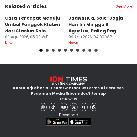
Related Articles
See More
Cara Tercepat Menuju
Jadwal KRL Solo-Jogja
K
Umbul Ponggok Klaten
Hari Ini Minggu 9
K
dari Stasiun Solo
Agustus, Paling Pagi
M
Balapan di Surakarta
09 Agu 2026, 05:00 WIB
Berangkat Pukul 05.00
09 Agu 2026, 04:00 WIB
U
09
News
News
Ne
A
About Us
Editorial Team
Contact Us
Terms of Services
Pedoman Media Siber
Index
Sitemap
Follow Us
Download