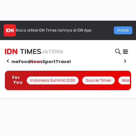
Baca artikel
IDN Times
lainnya di IDN App
Install
JATENG
Home
Food
News
Sport
Travel
For
Indonesia Summit 2026
Soccer Times
Iklanin 
You