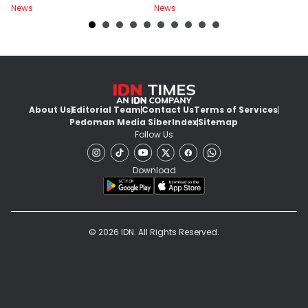
News
News
Ne
About Us
Editorial Team
Contact Us
Terms of Services
Pedoman Media Siber
Index
Sitemap
Follow Us
Download
© 2026 IDN. All Rights Reserved.