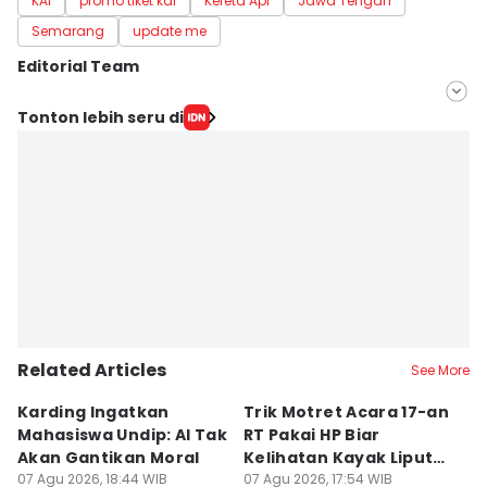
KAI
promo tiket kai
Kereta Api
Jawa Tengah
Semarang
update me
Editorial Team
Editor
Tonton lebih seru di
Fariz Fardianto
Editor
Dhana Kencana
Related Articles
See More
Karding Ingatkan
Trik Motret Acara 17-an
N
Mahasiswa Undip: AI Tak
RT Pakai HP Biar
C
Akan Gantikan Moral
Kelihatan Kayak Liputan
1
07 Agu 2026, 18:44 WIB
Festival Nasional
07 Agu 2026, 17:54 WIB
M
07