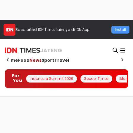
Baca artikel
IDN Times
lainnya di IDN App
Install
JATENG
Home
Food
News
Sport
Travel
For
Indonesia Summit 2026
Soccer Times
Iklanin 
You