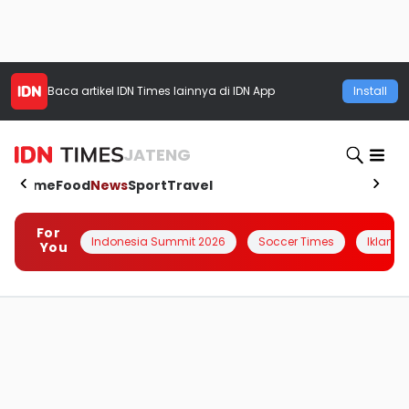
Baca artikel
IDN Times
lainnya di IDN App
Install
JATENG
Home
Food
News
Sport
Travel
For
Indonesia Summit 2026
Soccer Times
Iklanin 
You