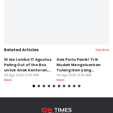
Editor
Dhana Kencana
Related Articles
See More
10 Ide Lomba 17 Agustus
Gak Perlu Panik! Trik
De
Paling Out of the Box
Mudah Mengeluarkan
P
untuk Anak Kantoran,
Tulang Ikan yang
y
Bikin Ngakak!
06 Agu 2026, 12:00 WIB
Nyangkut di
06 Agu 2026, 12:00 WIB
P
06
News
News
Ne
Tenggorokan