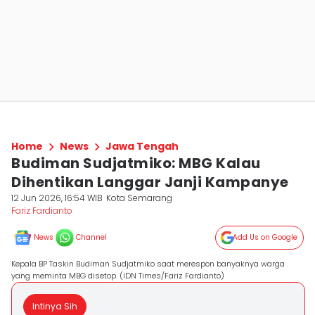
Home
News
Jawa Tengah
Budiman Sudjatmiko: MBG Kalau
Dihentikan Langgar Janji Kampanye
12 Jun 2026, 16:54 WIB
Kota Semarang
Fariz Fardianto
News
Channel
Add Us on Google
Kepala BP Taskin Budiman Sudjatmiko saat merespon banyaknya warga
yang meminta MBG disetop. (IDN Times/Fariz Fardianto)
Intinya Sih