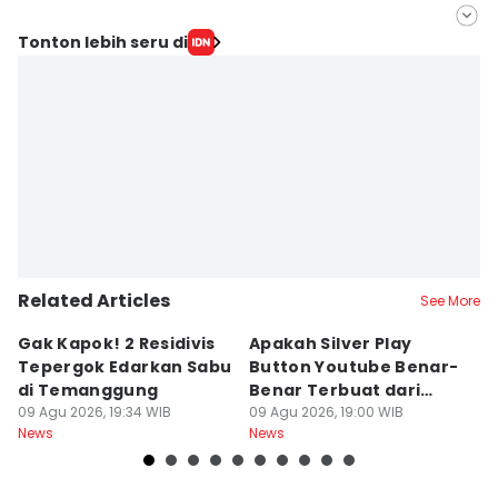
Editor
Tonton lebih seru di
Fariz Fardianto
Editor
Bandot Arywono
Related Articles
See More
Gak Kapok! 2 Residivis
Apakah Silver Play
Je
Tepergok Edarkan Sabu
Button Youtube Benar-
M
di Temanggung
Benar Terbuat dari
Or
09 Agu 2026, 19:34 WIB
Perak Murni? Ini
09 Agu 2026, 19:00 WIB
O
09
News
News
Ne
Faktanya
k