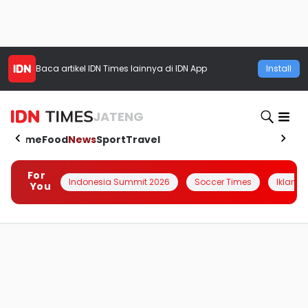
Baca artikel
IDN Times
lainnya di IDN App
Install
JATENG
Home
Food
News
Sport
Travel
For
Indonesia Summit 2026
Soccer Times
Iklanin 
You