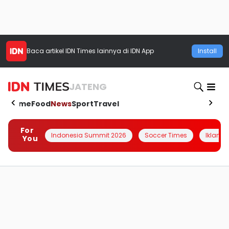
Baca artikel
IDN Times
lainnya di IDN App
Install
JATENG
Home
Food
News
Sport
Travel
For
Indonesia Summit 2026
Soccer Times
Iklanin 
You