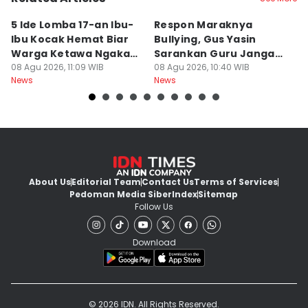
5 Ide Lomba 17-an Ibu-
Respon Maraknya
T
Ibu Kocak Hemat Biar
Bullying, Gus Yasin
W
Warga Ketawa Ngakak
Sarankan Guru Jangan
S
Pas Hari Kemerdekaan
08 Agu 2026, 11:09 WIB
Bebani Siswa
08 Agu 2026, 10:40 WIB
P
08
News
News
Ne
R
About Us
Editorial Team
Contact Us
Terms of Services
Pedoman Media Siber
Index
Sitemap
Follow Us
Download
© 2026 IDN. All Rights Reserved.