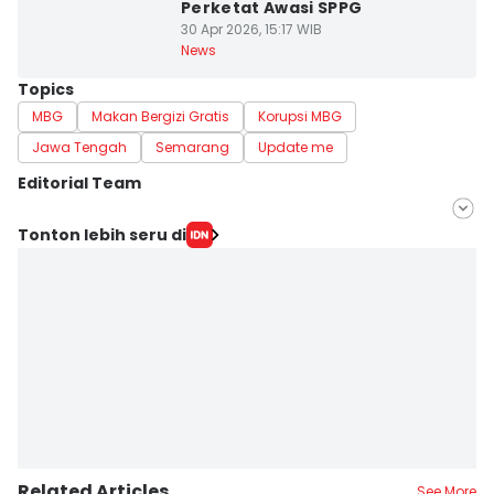
Perketat Awasi SPPG
30 Apr 2026, 15:17 WIB
News
Topics
MBG
Makan Bergizi Gratis
Korupsi MBG
Jawa Tengah
Semarang
Update me
Editorial Team
Editor
Tonton lebih seru di
Fariz Fardianto
Editor
Dhana Kencana
Related Articles
See More