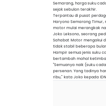
Semarang, harga suku cad
sejak sebulan terakhir.
Terpantau di pusat perda
Haryono Semarang Timur, 
motor mulai merangkak naik
Joko Leksono, seorang pe
Sahabat Motor mengakui da
tidak stabil beberapa bula
Hampir semua jenis suku c
bertambah mahal ketimban
"Semuanya naik (suku cadang
persenan. Yang tadinya har
ribu," kata Joko kepada IDN