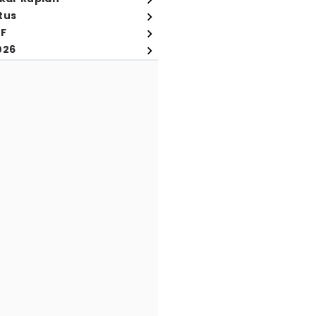
tus
FF
026