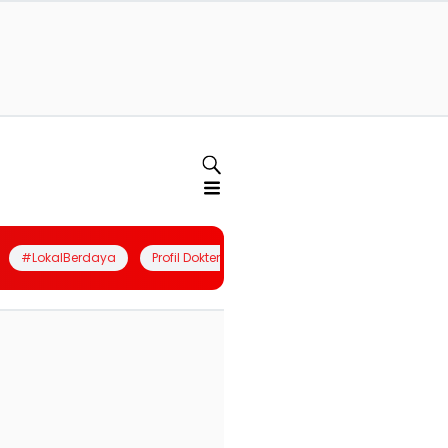
#LokalBerdaya
Profil Dokter
Quiz
Join Community