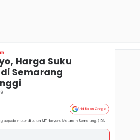
ah
oyo, Harga Suku
 di Semarang
nggi
ng
Add Us on Google
ng sepeda motor di Jalan MT Haryono Mataram Semarang. (IDN