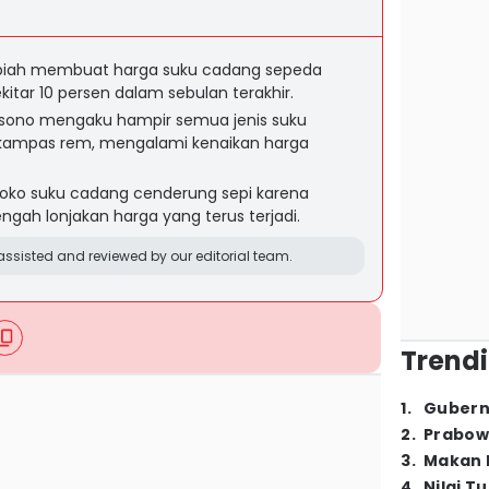
upiah membuat harga suku cadang sepeda
itar 10 persen dalam sebulan terakhir.
ksono mengaku hampir semua jenis suku
 kampas rem, mengalami kenaikan harga
-toko suku cadang cenderung sepi karena
ngah lonjakan harga yang terus terjadi.
ssisted and reviewed by our editorial team.
Trendi
1
.
Gubern
2
.
Prabow
3
.
Makan B
4
.
Nilai T