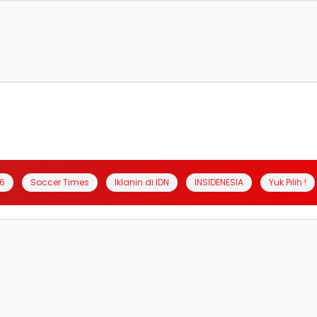
6
Soccer Times
Iklanin di IDN
INSIDENESIA
Yuk Pilih !