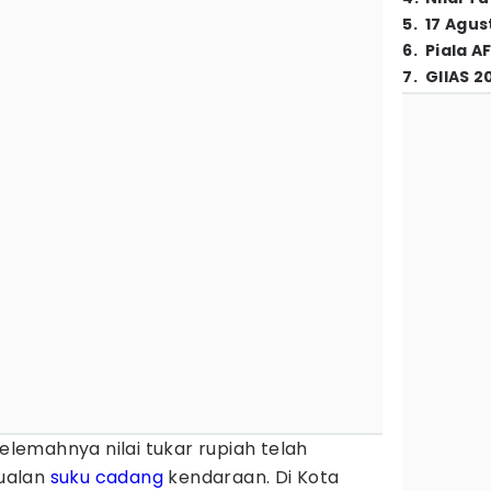
5
.
17 Agus
6
.
Piala A
7
.
GIIAS 2
elemahnya nilai tukar rupiah telah
ualan
suku cadang
kendaraan. Di Kota