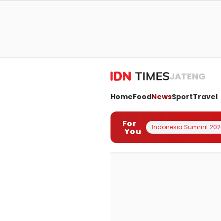
JATENG
Home
Food
News
Sport
Travel
For
Indonesia Summit 202
You