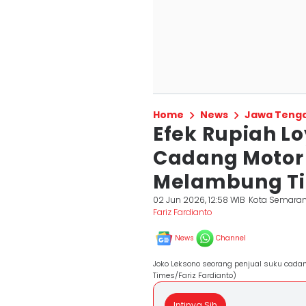
Home
News
Jawa Teng
Efek Rupiah L
Cadang Motor
Melambung Ti
02 Jun 2026, 12:58 WIB
Kota Semara
Fariz Fardianto
News
Channel
Joko Leksono seorang penjual suku cada
Times/Fariz Fardianto)
Intinya Sih