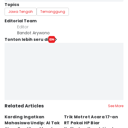
Topics
Jawa Tengah
Temanggung
Editorial Team
Editor
Bandot Arywono
Tonton lebih seru di
Related Articles
See More
Karding Ingatkan
Trik Motret Acara 17-an
N
Mahasiswa Undip: AI Tak
RT Pakai HP Biar
C