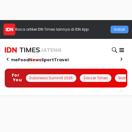
Baca artikel
IDN Times
lainnya di IDN App
Install
JATENG
Home
Food
News
Sport
Travel
For
Indonesia Summit 2026
Soccer Times
Iklanin 
You