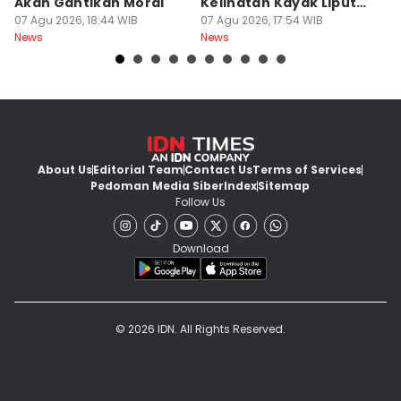
Akan Gantikan Moral
Kelihatan Kayak Liputan
1
07 Agu 2026, 18:44 WIB
Festival Nasional
07 Agu 2026, 17:54 WIB
M
07
News
News
Ne
About Us
Editorial Team
Contact Us
Terms of Services
Pedoman Media Siber
Index
Sitemap
Follow Us
Download
© 2026 IDN. All Rights Reserved.