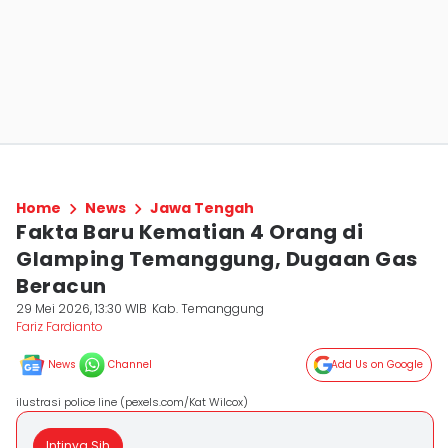
Home
News
Jawa Tengah
Fakta Baru Kematian 4 Orang di
Glamping Temanggung, Dugaan Gas
Beracun
29 Mei 2026, 13:30 WIB
Kab. Temanggung
Fariz Fardianto
News
Channel
Add Us on Google
ilustrasi police line (pexels.com/Kat Wilcox)
Intinya Sih