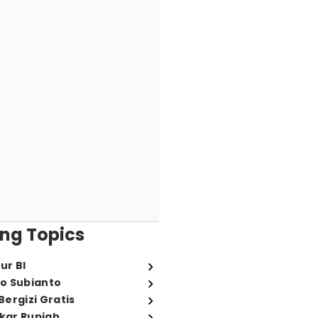
ng Topics
ur BI
o Subianto
ergizi Gratis
ukar Rupiah