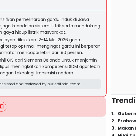
nsifkan pemeliharaan gardu induk di Jawa
jaga keandalan sistem listrik serta mendukung
gaya hidup listrik masyarakat.
Gejayan dilakukan 12–14 Mei 2026 guna
i tetap optimal, mengingat gardu ini berperan
ormator mencapai lebih dari 90 persen.
ahli GIS dari Siemens Belanda untuk menjamin
kaligus meningkatkan kompetensi SDM agar lebih
angan teknologi transmisi modern.
ssisted and reviewed by our editorial team.
Trendi
1
.
Gubern
2
.
Prabow
3
.
Makan B
4
.
Nilai T