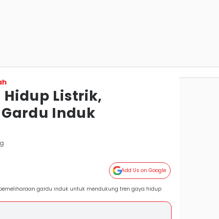
ah
 Hidup Listrik,
 Gardu Induk
ng
Add Us on Google
n pemeliharaan gardu induk untuk mendukung tren gaya hidup