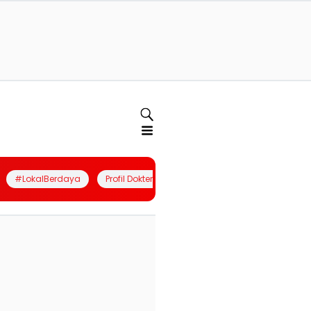
#LokalBerdaya
Profil Dokter
Quiz
Join Community