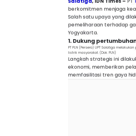
Salatiga
, IDN Times –
PT
berkomitmen menjaga kea
Salah satu upaya yang dil
pemeliharaan terhadap gar
Yogyakarta.
1. Dukung pertumbuha
PT PLN (Persero) UPT Salatiga melakuka
listrik masyarakat. (Dok. PLN)
Langkah strategis ini dil
ekonomi, memberikan pel
memfasilitasi tren gaya hid