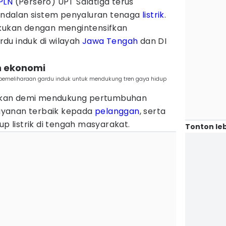
PLN
(Persero) UPT Salatiga terus
ndalan sistem penyaluran tenaga
listrik
.
akukan dengan mengintensifkan
du induk di wilayah
Jawa Tengah
dan DI
n ekonomi
n pemeliharaan gardu induk untuk mendukung tren gaya hidup
akukan demi mendukung pertumbuhan
ayanan terbaik kepada
pelanggan
, serta
up listrik di tengah masyarakat.
Tonton leb