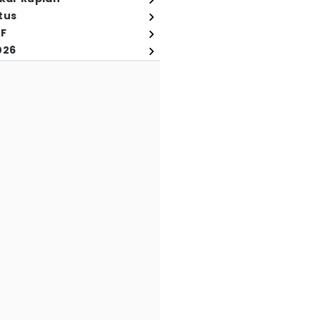
tus
FF
026