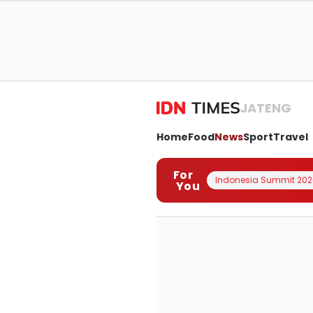
JATENG
Home
Food
News
Sport
Travel
For
Indonesia Summit 202
You