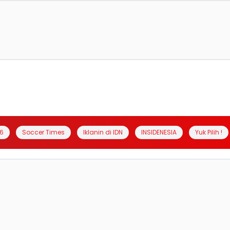
6
Soccer Times
Iklanin di IDN
INSIDENESIA
Yuk Pilih !