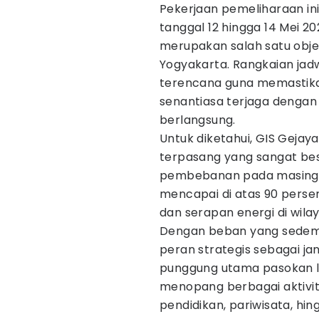
Pekerjaan pemeliharaan ini
tanggal 12 hingga 14 Mei 20
merupakan salah satu objek 
Yogyakarta. Rangkaian jad
terencana guna memastika
senantiasa terjaga dengan
berlangsung.
Untuk diketahui, GIS Gejay
terpasang yang sangat besar
pembebanan pada masing-m
mencapai di atas 90 perse
dan serapan energi di wila
Dengan beban yang sedemi
peran strategis sebagai ja
punggung utama pasokan li
menopang berbagai aktivita
pendidikan, pariwisata, h