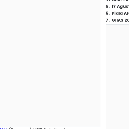
5
.
17 Agus
6
.
Piala A
7
.
GIIAS 2