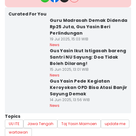
Curated For You
Guru Madrasah Demak Didenda
Rp25 Juta, Gus Yasin Beri
Perlindungan
19 Jul 2025, 15:03 WIB
News
Gus Yasin Ikut Istigasah bareng
Santri NU Sayung: Doa Tidak
Boleh Dilarang!
15 Jun 2025, 13:01 WIB
News
Gus Yasin Pede Kegiatan
Keroyokan OPD Bisa Atasi Banjir
Sayung Demak
14 Jun 2025, 13:56 WIB
News
Topics
UU ITE
Jawa Tengah
Taj Yasin Maimoen
update me
wartawan