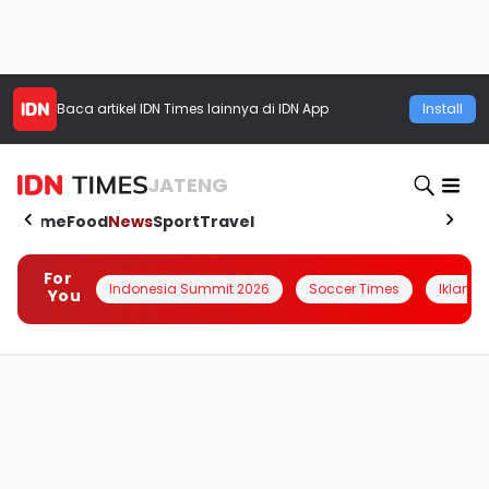
Baca artikel
IDN Times
lainnya di IDN App
Install
JATENG
Home
Food
News
Sport
Travel
For
Indonesia Summit 2026
Soccer Times
Iklanin 
You