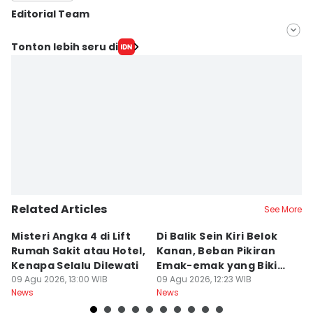
Editorial Team
Editor
Tonton lebih seru di
Fariz Fardianto
Editor
Dhana Kencana
Related Articles
See More
Misteri Angka 4 di Lift
Di Balik Sein Kiri Belok
T
Rumah Sakit atau Hotel,
Kanan, Beban Pikiran
N
Kenapa Selalu Dilewati
Emak-emak yang Bikin
La
09 Agu 2026, 13:00 WIB
Gagal fokus di Jalan
09 Agu 2026, 12:23 WIB
d
09
News
News
Ne