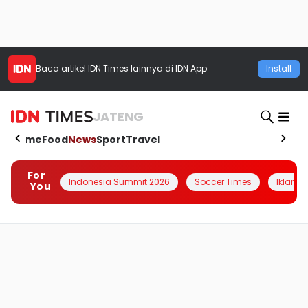
Baca artikel
IDN Times
lainnya di IDN App
Install
JATENG
Home
Food
News
Sport
Travel
For
Indonesia Summit 2026
Soccer Times
Iklanin 
You