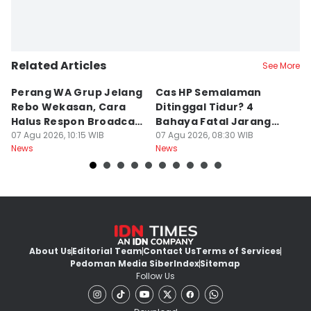
Related Articles
See More
Perang WA Grup Jelang
Cas HP Semalaman
J
Rebo Wekasan, Cara
Ditinggal Tidur? 4
J
Halus Respon Broadcast
Bahaya Fatal Jarang
Ha
Parno
07 Agu 2026, 10:15 WIB
Disadari Pekerja Kantor
07 Agu 2026, 08:30 WIB
A
07
News
News
Ne
About Us
Editorial Team
Contact Us
Terms of Services
Pedoman Media Siber
Index
Sitemap
Follow Us