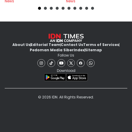
News
News
Ne
Level Resto!
About Us
Editorial Team
Contact Us
Terms of Services
Pedoman Media Siber
Index
Sitemap
Follow Us
Download
© 2026 IDN. All Rights Reserved.