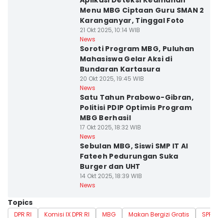
Aplikasi Deteksi Keamanan
Menu MBG Ciptaan Guru SMAN 2
Karanganyar, Tinggal Foto
21 Okt 2025, 10:14 WIB
News
Soroti Program MBG, Puluhan
Mahasiswa Gelar Aksi di
Bundaran Kartasura
20 Okt 2025, 19:45 WIB
News
Satu Tahun Prabowo-Gibran,
Politisi PDIP Optimis Program
MBG Berhasil
17 Okt 2025, 18:32 WIB
News
Sebulan MBG, Siswi SMP IT Al
Fateeh Pedurungan Suka
Burger dan UHT
14 Okt 2025, 18:39 WIB
News
Topics
DPR RI
Komisi IX DPR RI
MBG
Makan Bergizi Gratis
SPPG