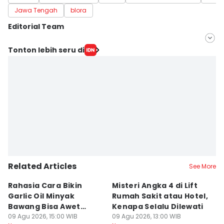
Jawa Tengah
blora
Editorial Team
Editor
Tonton lebih seru di
Fariz Fardianto
Editor
Bandot Arywono
Related Articles
See More
Rahasia Cara Bikin
Misteri Angka 4 di Lift
Di
Garlic Oil Minyak
Rumah Sakit atau Hotel,
K
Bawang Bisa Awet
Kenapa Selalu Dilewati
E
Berbulan-bulan: Bumbu
09 Agu 2026, 15:00 WIB
09 Agu 2026, 13:00 WIB
G
09