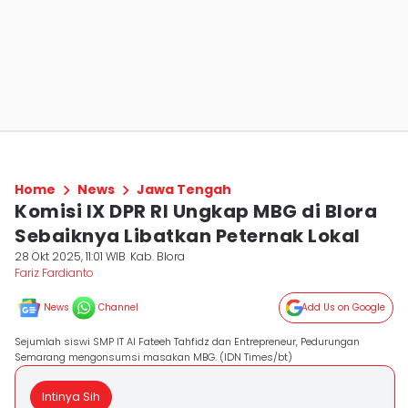
Home
News
Jawa Tengah
Komisi IX DPR RI Ungkap MBG di Blora
Sebaiknya Libatkan Peternak Lokal
28 Okt 2025, 11:01 WIB
Kab. Blora
Fariz Fardianto
News
Channel
Add Us on Google
Sejumlah siswi SMP IT Al Fateeh Tahfidz dan Entrepreneur, Pedurungan
Semarang mengonsumsi masakan MBG. (IDN Times/bt)
Intinya Sih