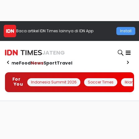
Baca artikel
IDN Times
lainnya di IDN App
Install
JATENG
Home
Food
News
Sport
Travel
For
Indonesia Summit 2026
Soccer Times
Iklanin 
You