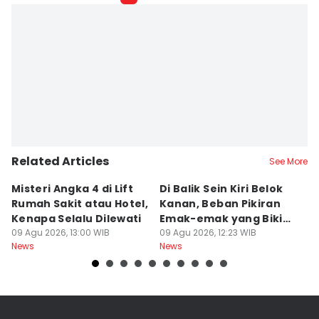
Bandot Arywono
Editor
ANGGUN PUSPITONINGRUM
Related Articles
See More
Misteri Angka 4 di Lift
Di Balik Sein Kiri Belok
T
Rumah Sakit atau Hotel,
Kanan, Beban Pikiran
N
Kenapa Selalu Dilewati
Emak-emak yang Bikin
La
09 Agu 2026, 13:00 WIB
Gagal fokus di Jalan
09 Agu 2026, 12:23 WIB
d
09
News
News
Ne