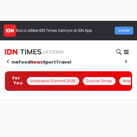
Baca artikel
IDN Times
lainnya di IDN App
Install
JATENG
Home
Food
News
Sport
Travel
For
Indonesia Summit 2026
Soccer Times
Iklanin 
You