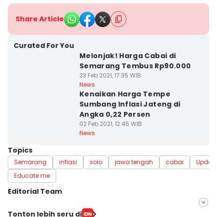
Share Article
Curated For You
Melonjak! Harga Cabai di
Semarang Tembus Rp90.000
23 Feb 2021, 17:35 WIB
News
Kenaikan Harga Tempe
Sumbang Inflasi Jateng di
Angka 0,22 Persen
02 Feb 2021, 12:45 WIB
News
Topics
Semarang
inflasi
solo
jawa tengah
cabai
Updat
Educate me
Editorial Team
Editor
Tonton lebih seru di