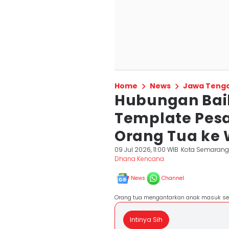
Home
News
Jawa Teng
Hubungan Baik 
Template Pes
Orang Tua ke 
09 Jul 2026, 11:00 WIB
Kota Semaran
Dhana Kencana
News
Channel
Orang tua mengantarkan anak masuk sekol
Intinya Sih