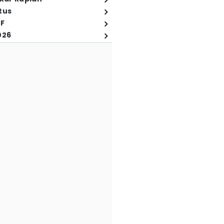
tus
FF
026