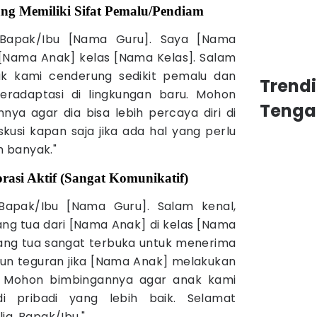
ang Memiliki Sifat Pemalu/Pendiam
 Bapak/Ibu [Nama Guru]. Saya [Nama
 [Nama Anak] kelas [Nama Kelas]. Salam
ak kami cenderung sedikit pemalu dan
Trend
eradaptasi di lingkungan baru. Mohon
Tenga
ya agar dia bisa lebih percaya diri di
skusi kapan saja jika ada hal yang perlu
h banyak."
rasi Aktif (Sangat Komunikatif)
 Bapak/Ibu [Nama Guru]. Salam kenal,
ng tua dari [Nama Anak] di kelas [Nama
rang tua sangat terbuka untuk menerima
un teguran jika [Nama Anak] melakukan
h. Mohon bimbingannya agar anak kami
i pribadi yang lebih baik. Selamat
ia, Bapak/Ibu."