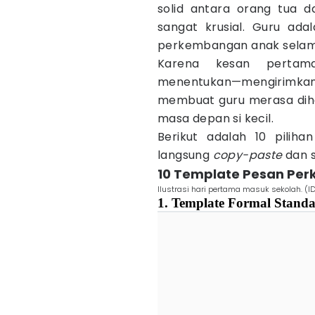
solid antara orang tua 
sangat krusial. Guru ad
perkembangan anak selam
Karena kesan pertam
menentukan—mengirimka
membuat guru merasa diho
masa depan si kecil.
Berikut adalah 10 pilih
langsung
copy-paste
dan s
10 Template Pesan Per
Ilustrasi hari pertama masuk sekolah. (I
1. Template Formal Stand