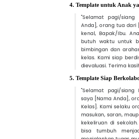
4. Template untuk Anak y
"Selamat pagi/siang
Anda], orang tua dari
kenal, Bapak/Ibu. An
butuh waktu untuk b
bimbingan dan arahann
kelas. Kami siap berdi
dievaluasi. Terima kasi
5. Template Siap Berkolabo
"Selamat pagi/siang
saya [Nama Anda], ora
Kelas]. Kami selaku o
masukan, saran, maup
kekeliruan di sekola
bisa tumbuh menjad
menjalankan tugas mul