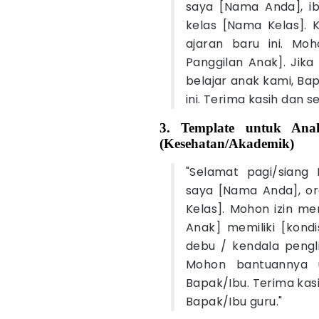
saya [Nama Anda], ib
kelas [Nama Kelas].
ajaran baru ini. Mo
Panggilan Anak]. Jik
belajar anak kami, Ba
ini. Terima kasih dan s
3. Template untuk An
(Kesehatan/Akademik)
"Selamat pagi/siang
saya [Nama Anda], or
Kelas]. Mohon izin m
Anak] memiliki [kondi
debu / kendala pengl
Mohon bantuannya u
Bapak/Ibu. Terima kas
Bapak/Ibu guru."