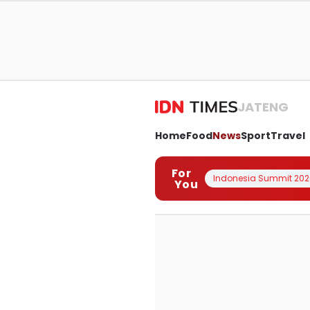
JATENG
Home
Food
News
Sport
Travel
For
Indonesia Summit 202
You