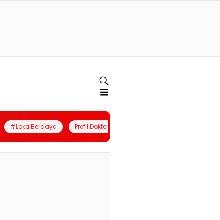
#LokalBerdaya
Profil Dokter
Quiz
Join Community