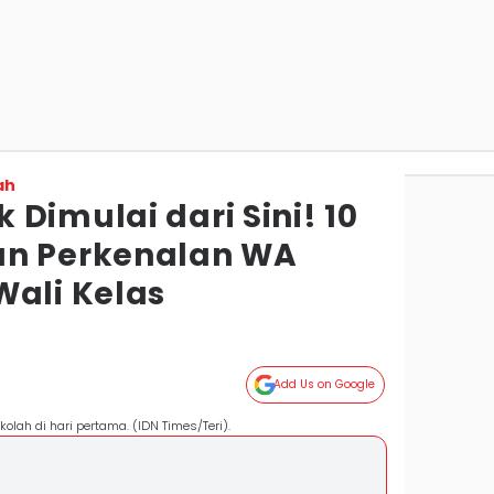
ah
Dimulai dari Sini! 10
an Perkenalan WA
Wali Kelas
g
Add Us on Google
ah di hari pertama. (IDN Times/Teri).