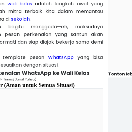
dan
wali kelas
adalah langkah awal yang
alah mitra terbaik kita dalam memantau
a di
sekolah
.
a begitu menggoda—eh, maksudnya
n pesan perkenalan yang santun akan
rmati dan siap diajak bekerja sama demi
an template pesan
WhatsApp
yang bisa
esuaikan dengan situasi.
kenalan WhatsApp ke Wali Kelas
Tonton leb
DN Times/Darsil Yahya)
ar (Aman untuk Semua Situasi)