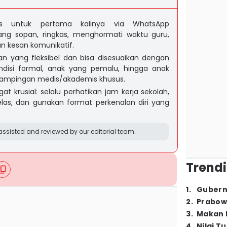
as untuk pertama kalinya via WhatsApp
g sopan, ringkas, menghormati waktu guru,
 kesan komunikatif.
an yang fleksibel dan bisa disesuaikan dengan
ndisi formal, anak yang pemalu, hingga anak
mpingan medis/akademis khusus.
t krusial: selalu perhatikan jam kerja sekolah,
elas, dan gunakan format perkenalan diri yang
ssisted and reviewed by our editorial team.
Trendi
1
.
Gubern
2
.
Prabow
3
.
Makan B
4
.
Nilai T