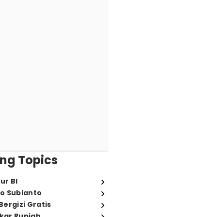
ng Topics
ur BI
o Subianto
ergizi Gratis
ukar Rupiah