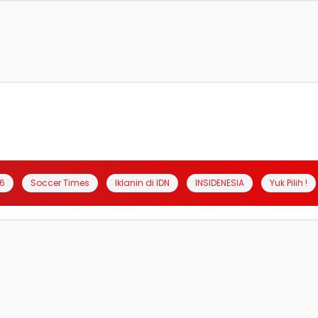
6
Soccer Times
Iklanin di IDN
INSIDENESIA
Yuk Pilih !