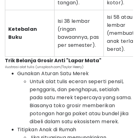
tangan).
kotor).
Isi 58 atau 1
Isi 38 lembar
lembar
Ketebalan
(ringan
(membuat t
Buku
bawaannya, pas
anak terlalu
per semester).
berat).
Trik Belanja Grosir Anti "Lapar Mata"
ilustrasi alat tulis (unsplash.com/Taylor Heery)
Gunakan Aturan Satu Merek
Untuk alat tulis eceran seperti pensil,
penggaris, dan penghapus, setialah
pada satu merek tepercaya yang sama.
Biasanya toko grosir memberikan
potongan harga paket atau bundel jika
dibeli dalam satu ekosistem merek.
Titipkan Anak di Rumah
Jika situasinya memungkinkan,