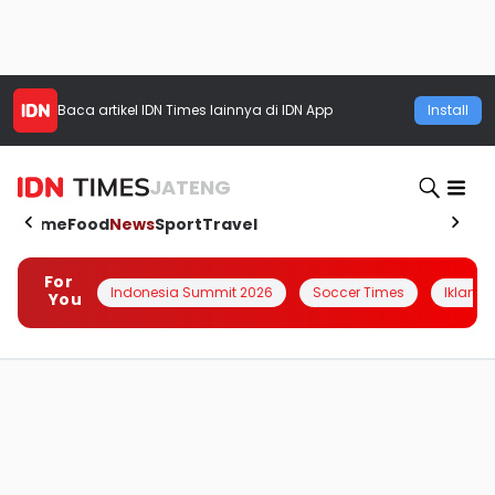
Baca artikel
IDN Times
lainnya di IDN App
Install
JATENG
Home
Food
News
Sport
Travel
For
Indonesia Summit 2026
Soccer Times
Iklanin 
You