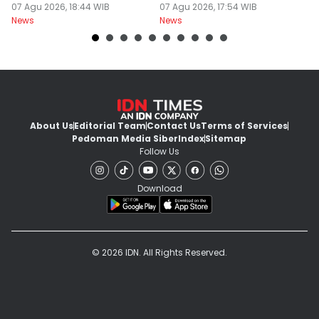
07 Agu 2026, 18:44 WIB
Festival Nasional
07 Agu 2026, 17:54 WIB
M
07
News
News
Ne
About Us
Editorial Team
Contact Us
Terms of Services
Pedoman Media Siber
Index
Sitemap
Follow Us
Download
© 2026 IDN. All Rights Reserved.