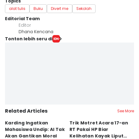
Topics
alat tulis
Buku
Divert me
Sekolah
Editorial Team
Editor
Dhana Kencana
Tonton lebih seru di
Related Articles
See More
Karding Ingatkan
Trik Motret Acara 17-an
N
Mahasiswa Undip: AI Tak
RT Pakai HP Biar
C
Akan Gantikan Moral
Kelihatan Kayak Liputan
1