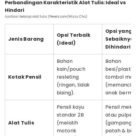
Perbandingan Karakteristik Alat Tulis: Ideal vs
Hindari
ilustrasi belanja alat tulis (Pexels.com/Mizzu Cho)
Opsi yang
Opsi Terbaik
Jenis Barang
Sebaiknya
(Ideal)
Dihindari
Bahan
Bahan
kain/pouch
besi/plastik
Kotak Pensil
resleting
tombol mag
(ringan, tidak
(memancin
bising).
anak bermai
Pensil kayu
Pensil meka
standar 2B
atau pulpen
Alat Tulis
(melatih
(gampang
motorik
patah & biki