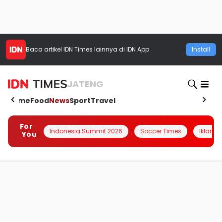
Baca artikel
IDN Times
lainnya di IDN App
Install
JATENG
Home
Food
News
Sport
Travel
For
Indonesia Summit 2026
Soccer Times
Iklanin 
You