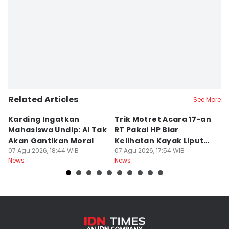
Related Articles
See More
Karding Ingatkan
Trik Motret Acara 17-an
N
Mahasiswa Undip: AI Tak
RT Pakai HP Biar
C
Akan Gantikan Moral
Kelihatan Kayak Liputan
1
07 Agu 2026, 18:44 WIB
Festival Nasional
07 Agu 2026, 17:54 WIB
M
07
News
News
Ne