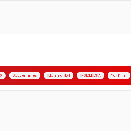
6
Soccer Times
Iklanin di IDN
INSIDENESIA
Yuk Pilih !