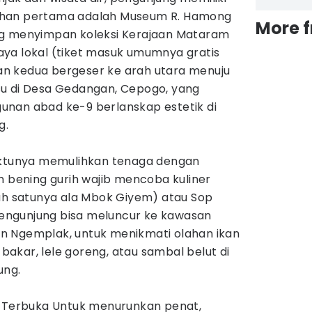
Pilihan pertama adalah Museum R. Hamong
More 
ng menyimpan koleksi Kerajaan Mataram
ya lokal (tiket masuk umumnya gratis
ihan kedua bergeser ke arah utara menuju
su di Desa Gedangan, Cepogo, yang
nan abad ke-9 berlanskap estetik di
g.
Waktunya memulihkan tenaga dengan
h bening gurih wajib mencoba kuliner
lah satunya ala Mbok Giyem) atau Sop
 pengunjung bisa meluncur ke kawasan
n Ngemplak, untuk menikmati olahan ikan
a bakar, lele goreng, atau sambal belut di
ung.
g Terbuka Untuk menurunkan penat,