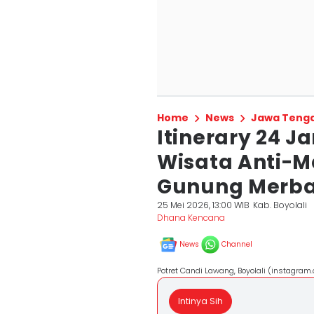
Home
News
Jawa Teng
Itinerary 24 Ja
Wisata Anti-M
Gunung Merb
25 Mei 2026, 13:00 WIB
Kab. Boyolali
Dhana Kencana
News
Channel
Potret Candi Lawang, Boyolali (instagram
Intinya Sih