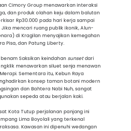
aan Cimory Group menawarkan interaksi
a, dan produk olahan keju dalam balutan
erkisar Rp30.000 pada hari kerja sampai
Jika mencari ruang publik ikonik, Alun-
enara) di Kragilan menyajikan kemegahan
ra Pisa, dan Patung Liberty.
erbenam Saksikan keindahan
sunset
dari
Cengklik menawarkan siluet senja menawan
Merapi. Sementara itu, Kebun Raya
menghadirkan konsep taman botani modern
gsingan dan Bahtera Nabi Nuh, sangat
gunakan sepeda atau berjalan kaki.
at Kota Tutup perjalanan panjang ini
impang Lima Boyolali yang terkenal
raksasa. Kawasan ini dipenuhi wedangan