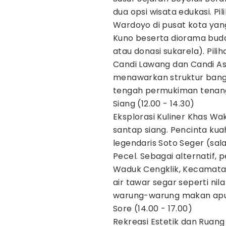
dua opsi wisata edukasi. 
Wardoyo di pusat kota ya
Kuno beserta diorama buda
atau donasi sukarela). Pil
Candi Lawang dan Candi A
menawarkan struktur bangu
tengah permukiman tenan
Siang (12.00 - 14.30)
Eksplorasi Kuliner Khas 
santap siang. Pencinta kua
legendaris Soto Seger (sa
Pecel. Sebagai alternatif,
Waduk Cengklik, Kecamata
air tawar segar seperti nil
warung-warung makan ap
Sore (14.00 - 17.00)
Rekreasi Estetik dan Ruan