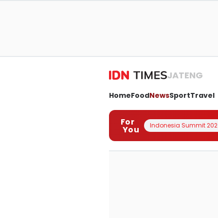
JATENG
Home
Food
News
Sport
Travel
For
Indonesia Summit 202
You