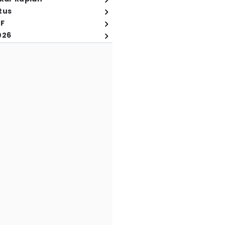
tus
FF
026