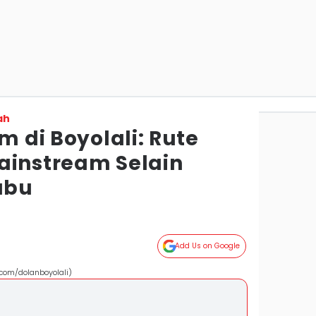
ah
m di Boyolali: Rute
ainstream Selain
abu
Add Us on Google
.com/dolanboyolali)