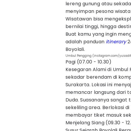
lereng gunung atau sekadar
menyimpan pesona wisata y
Wisatawan bisa mengeksplor
bernilai tinggi, hingga des
Buat kamu yang ingin meng
adalah panduan
itinerary
2
Boyolali.
Umbul Pengging (instagram.com/yusadi
Pagi (07.00 - 10.30)
Kesegaran Alami di Umbul 
sekadar berendam di komp
Surakarta. Lokasi ini menya
memancar langsung dari t
Duda. Suasananya sangat t
sekeliling area. Berlokasi
membayar tiket masuk seki
Menjelang Siang (09.30 - 12
Susur Sejarah Boyolali Bera