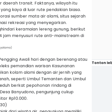
 daerah transit. Faktanya, wilayah itu
ang kaya di luar rute pendakian biasa.
asi sumber mata air alami, situs sejarah
tinasi rekreasi yang menyegarkan.
hindari keramaian lereng gunung, berikut
4 jam menyusuri rute anti-mainstream di
tyatama)
Pengging Awali hari dengan berenang atau
Tonton leb
leks pemandian warisan Kasunanan
jikan kolam alami dengan air jernih yang
anah, seperti Umbul Temanten dan Umbul
eduh berkat pepohonan rindang di
 di Desa Banyudono, pengunjung cukup
tar Rp10.000.
.30)
njak dari wisata air, pengunjung memiliki