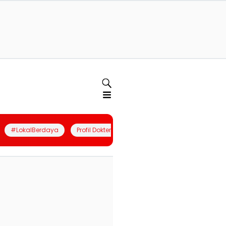
#LokalBerdaya
Profil Dokter
Quiz
Join Community