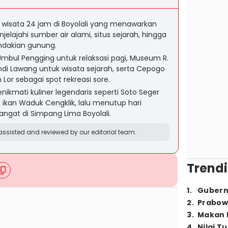
 wisata 24 jam di Boyolali yang menawarkan
elajahi sumber air alami, situs sejarah, hingga
pendakian gunung.
Umbul Pengging untuk relaksasi pagi, Museum R.
 Lawang untuk wisata sejarah, serta Cepogo
Lor sebagai spot rekreasi sore.
ikmati kuliner legendaris seperti Soto Seger
ikan Waduk Cengklik, lalu menutup hari
gat di Simpang Lima Boyolali.
ssisted and reviewed by our editorial team.
Trendi
1
.
Gubern
2
.
Prabow
3
.
Makan B
4
.
Nilai T