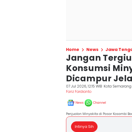
Home
News
Jawa Teng
Jangan Tergiu
Konsumsi Min
Dicampur Jel
07 Jul 2026, 12:15 WIB
Kota Semarang
Fariz Fardianto
News
Channel
Penjualan Minyakita di Pasar Kosambi Ba
Intinya Sih