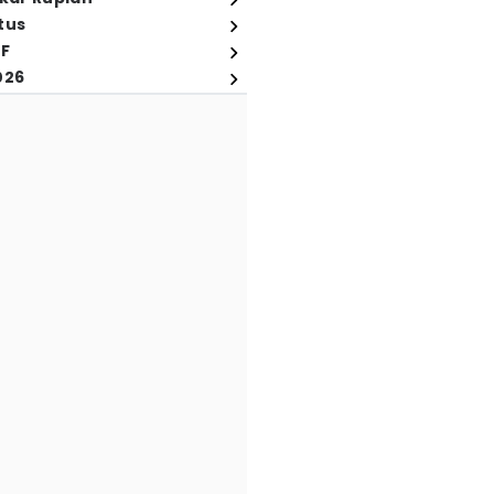
tus
FF
026