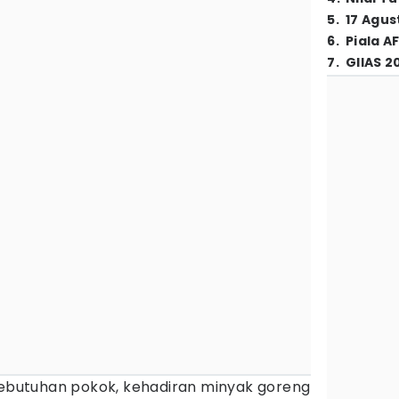
5
.
17 Agus
6
.
Piala A
7
.
GIIAS 2
 kebutuhan pokok, kehadiran minyak goreng