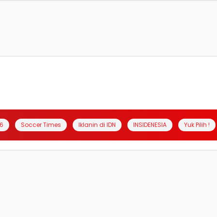
6
Soccer Times
Iklanin di IDN
INSIDENESIA
Yuk Pilih !