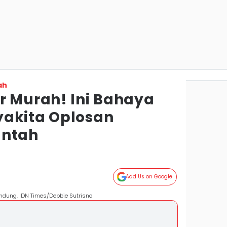
ah
r Murah! Ini Bahaya
yakita Oplosan
antah
Add Us on Google
ndung. IDN Times/Debbie Sutrisno