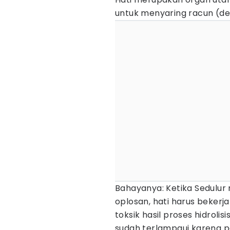
untuk menyaring racun (det
Bahayanya: Ketika Sedulu
oplosan, hati harus bekerj
toksik hasil proses hidrolis
sudah terlampaui karena pa