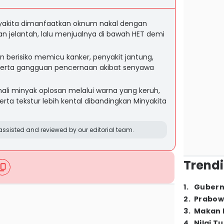
yakita dimanfaatkan oknum nakal dengan
 jelantah, lalu menjualnya di bawah HET demi
n berisiko memicu kanker, penyakit jantung,
, serta gangguan pencernaan akibat senyawa
li minyak oplosan melalui warna yang keruh,
erta tekstur lebih kental dibandingkan Minyakita
ssisted and reviewed by our editorial team.
Trendi
1
.
Gubern
2
.
Prabow
3
.
Makan B
4
.
Nilai T