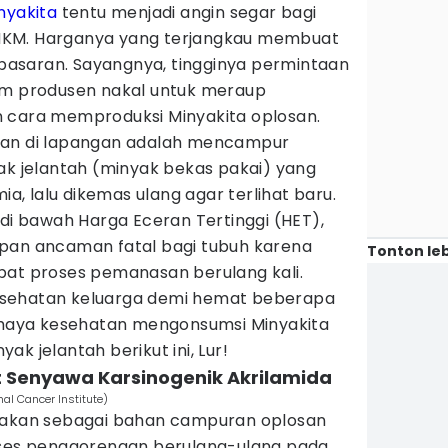
nyakita
tentu menjadi angin segar bagi
MKM. Harganya yang terjangkau membuat
i pasaran. Sayangnya, tingginya permintaan
um produsen nakal untuk meraup
 cara memproduksi Minyakita oplosan.
kan di lapangan adalah mencampur
ak jelantah (minyak bekas pakai) yang
ia, lalu dikemas ulang agar terlihat baru.
 di bawah Harga Eceran Tertinggi (HET),
pan ancaman fatal bagi tubuh karena
Tonton leb
bat proses pemanasan berulang kali.
sehatan keluarga demi hemat beberapa
bahaya kesehatan mengonsumsi Minyakita
k jelantah berikut ini, Lur!
t Senyawa Karsinogenik Akrilamida
al Cancer Institute)
unakan sebagai bahan campuran oplosan
oses penggorengan berulang-ulang pada