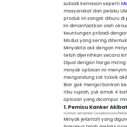
subsidi kemasan seperti
Mi
masyarakat dan pelaku U
produk ini sangat diburu d
ini dimanfaatkan oleh okn
keuntungan pribadi dengan
Modus yang sering ditemu
Minyakita asli dengan miny
telah dijernihkan secara kim
Dijual dengan harga miring
minyak oplosan ini menyim
mengandung zat toksik aki
Biar gak mengorbankan ke
ribu rupiah, yuk simak 4 
oplosan yang dicampur minya
1. Pemicu Kanker Akiba
ilustrasi sel kanker (unsplash.com/Nation
Minyak jelantah yang dig
biasanya telah melalui pr