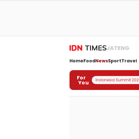
JATENG
Home
Food
News
Sport
Travel
For
Indonesia Summit 202
You