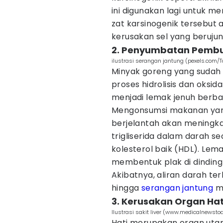
ini digunakan lagi untuk 
zat karsinogenik tersebu
kerusakan sel yang beruju
2. Penyumbatan Pembu
ilustrasi serangan jantung (pexels.com/
Minyak goreng yang sudah 
proses hidrolisis dan oksid
menjadi lemak jenuh berba
Mengonsumsi makanan yang
berjelantah akan meningkat
trigliserida dalam darah s
kolesterol baik (HDL). Lem
membentuk plak di dinding
Akibatnya, aliran darah te
hingga
serangan jantung
me
3. Kerusakan Organ Hati
Ilustrasi sakit liver (www.medicalnewst
Hati merupakan organ utam