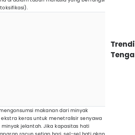
oksifikasi).
Trend
Tenga
r mengonsumsi makanan dari minyak
a ekstra keras untuk menetralisir senyawa
is minyak jelantah. Jika kapasitas hati
paran racun setiap hari, sel-sel hati akan