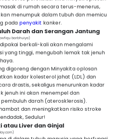
memasak di rumah secara terus-menerus,
t akan menumpuk dalam tubuh dan memicu
ng pada
penyakit
kanker.
luh Darah dan Serangan Jantung
Towfiqu barbhuiya)
dipakai berkali-kali akan mengalami
asi yang tinggi, mengubah lemak tak jenuh
haya.
 digoreng dengan Minyakita oplosan
kan kadar kolesterol jahat (LDL) dan
ecara drastis, sekaligus menurunkan kadar
ak jenuh ini akan menempel dan
 pembuluh darah (aterosklerosis).
rhambat dan meningkatkan risiko stroke
ndadak, Sedulur!
 atau Liver dan Ginjal
oday.com)
a di dalam tubuh manusia yang berfungsi