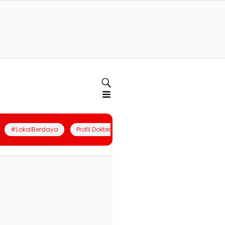
#LokalBerdaya
Profil Dokter
Quiz
Join Community