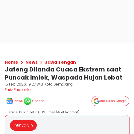
Home
News
Jawa Tengah
Jateng Dilanda Cuaca Ekstrem saat
Puncak Imlek, Waspada Hujan Lebat
15 Feb 2026, 19:27 WIB
Kota Semarang
Fariz Fardianto
News
Channel
Add Us on Google
Ilustrasi hujan petir. (IDN Times/Arief Rahmat)
Intinya Sih