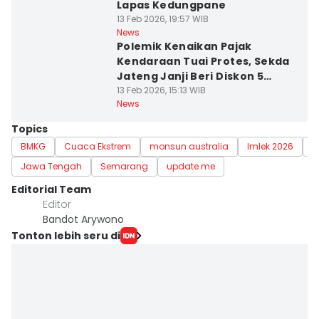
Lapas Kedungpane
13 Feb 2026, 19:57 WIB
News
Polemik Kenaikan Pajak
Kendaraan Tuai Protes, Sekda
Jateng Janji Beri Diskon 5
Persen
13 Feb 2026, 15:13 WIB
News
Topics
BMKG
Cuaca Ekstrem
monsun australia
Imlek 2026
h
Jawa Tengah
Semarang
update me
Editorial Team
Editor
Bandot Arywono
Tonton lebih seru di