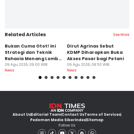
Related Articles
See More
Bukan Cuma Otot! Ini
Dirut Agrinas Sebut
A
Strategi dan Teknik
KDMP Diharapkan Buka
K
Rahasia Menang Lomba
Akses Pasar bagi Petani
d
Panjat Pinang
09 Agu 2026, 09:00 WIB
09 Agu 2026, 08:53 WIB
S
09
News
News
Ne
About Us
Editorial Team
Contact Us
Terms of Services
Pedoman Media Siber
Index
Sitemap
Follow Us