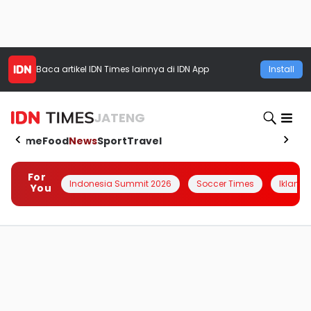
Baca artikel
IDN Times
lainnya di IDN App
Install
JATENG
Home
Food
News
Sport
Travel
For
Indonesia Summit 2026
Soccer Times
Iklanin 
You