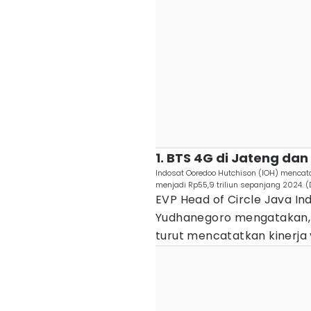
1. BTS 4G di Jateng da
Indosat Ooredoo Hutchison (IOH) mencat
menjadi Rp55,9 triliun sepanjang 2024. (D
EVP Head of Circle Java I
Yudhanegoro mengatakan, 
turut mencatatkan kinerja 