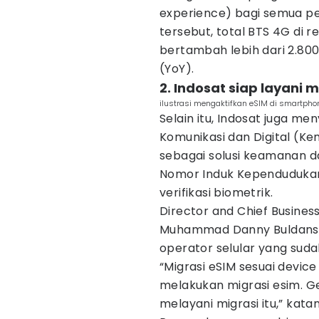
experience) bagi semua p
tersebut, total BTS 4G di 
bertambah lebih dari 2.800
(YoY).
2. Indosat siap layani m
ilustrasi mengaktifkan eSIM di smartpho
Selain itu, Indosat juga m
Komunikasi dan Digital (K
sebagai solusi keamanan 
Nomor Induk Kependuduka
verifikasi biometrik.
Director and Chief Busines
Muhammad Danny Buldansy
operator selular yang sud
“Migrasi eSIM sesuai devi
melakukan migrasi esim. Ge
melayani migrasi itu,” kata