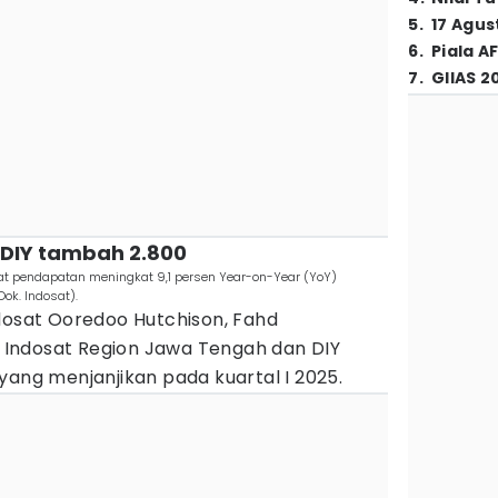
5
.
17 Agus
6
.
Piala A
7
.
GIIAS 2
n DIY tambah 2.800
at pendapatan meningkat 9,1 persen Year-on-Year (YoY)
ok. Indosat).
ndosat Ooredoo Hutchison, Fahd
Indosat Region Jawa Tengah dan DIY
yang menjanjikan pada kuartal I 2025.