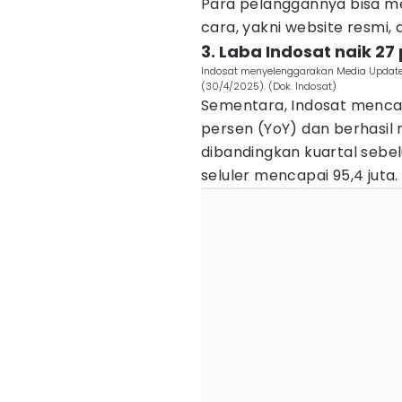
Para pelanggannya bisa me
cara, yakni website resmi, 
3. Laba Indosat naik 27
Indosat menyelenggarakan Media Update K
(30/4/2025). (Dok. Indosat)
Sementara, Indosat menca
persen (YoY) dan berhasi
dibandingkan kuartal sebe
seluler mencapai 95,4 juta