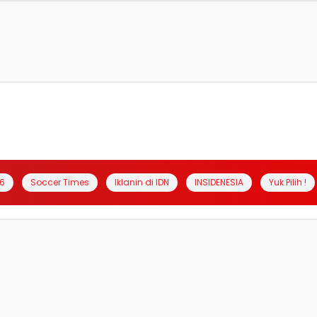
6
Soccer Times
Iklanin di IDN
INSIDENESIA
Yuk Pilih !