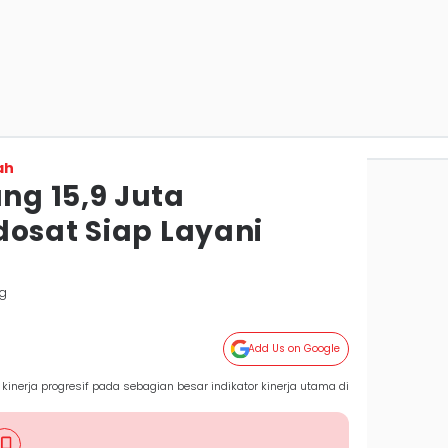
ah
g 15,9 Juta
dosat Siap Layani
g
Add Us on Google
nerja progresif pada sebagian besar indikator kinerja utama di