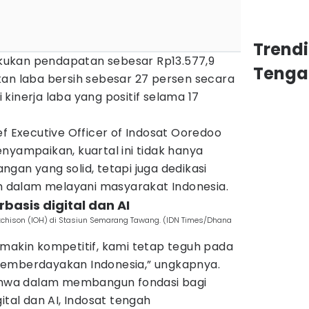
Trend
ukan pendapatan sebesar Rp13.577,9
Tenga
kan laba bersih sebesar 27 persen secara
kinerja laba yang positif selama 17
ef Executive Officer of Indosat Ooredoo
nyampaikan, kuartal ini tidak hanya
gan yang solid, tetapi juga dedikasi
im dalam melayani masyarakat Indonesia.
basis digital dan AI
Hutchison (IOH) di Stasiun Semarang Tawang. (IDN Times/Dhana
emakin kompetitif, kami tetap teguh pada
memberdayakan Indonesia,” ungkapnya.
wa dalam membangun fondasi bagi
ital dan AI, Indosat tengah