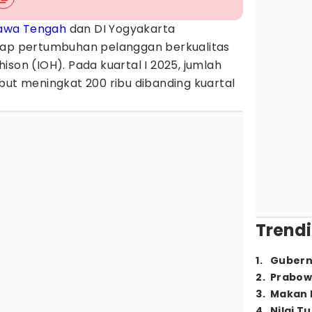
awa Tengah
dan DI Yogyakarta
dap pertumbuhan pelanggan berkualitas
son (IOH). Pada kuartal I 2025, jumlah
but meningkat 200 ribu dibanding kuartal
Trendi
1
.
Gubern
2
.
Prabow
3
.
Makan B
4
.
Nilai T