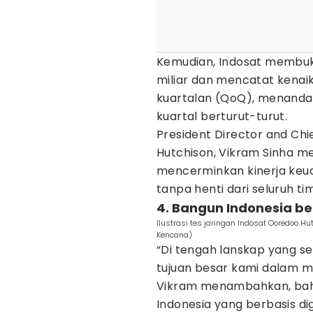
Kemudian, Indosat membuk
miliar dan mencatat kenai
kuartalan (QoQ), menandai 
kuartal berturut-turut.
President Director and Chi
Hutchison, Vikram Sinha me
mencerminkan kinerja keuan
tanpa henti dari seluruh t
4. Bangun Indonesia ber
Ilustrasi tes jaringan Indosat Ooredoo 
Kencana)
“Di tengah lanskap yang s
tujuan besar kami dalam 
Vikram menambahkan, bah
Indonesia yang berbasis dig