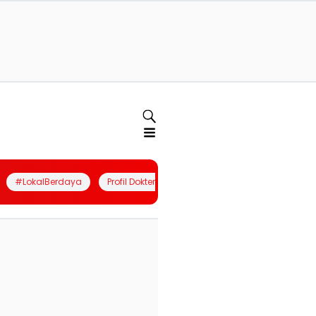
#LokalBerdaya
Profil Dokter
Quiz
Join Community