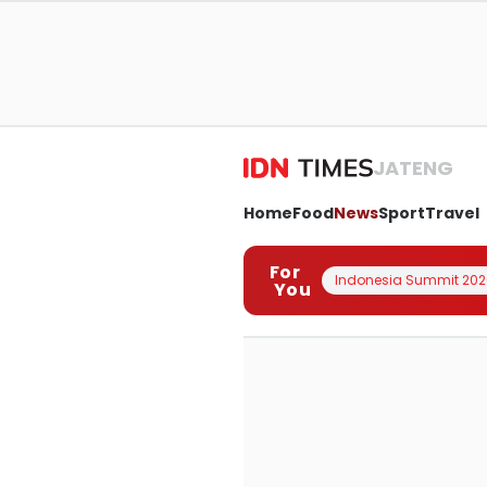
JATENG
Home
Food
News
Sport
Travel
For
Indonesia Summit 202
You