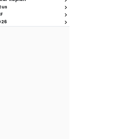
tus
FF
026