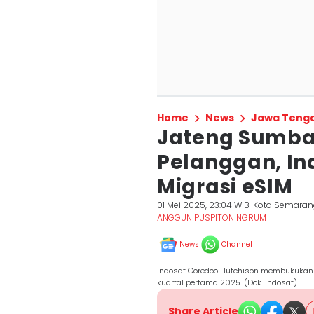
Home
News
Jawa Teng
Jateng Sumban
Pelanggan, In
Migrasi eSIM
01 Mei 2025, 23:04 WIB
Kota Semaran
ANGGUN PUSPITONINGRUM
News
Channel
Indosat Ooredoo Hutchison membukukan ki
kuartal pertama 2025. (Dok. Indosat).
Share Article