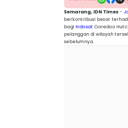
Semarang, IDN Times
-
J
berkontribusi besar terha
bagi
Indosat
Ooredoo Hutchi
pelanggan di wilayah terse
sebelumnya.