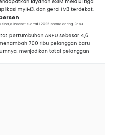
ndapatkan layanan eSIM melalui tiga
aplikasi myIM3, dan gerai IM3 terdekat.
 persen
inerja Indosat Kuartal I 2025 secara daring, Rabu
tat pertumbuhan ARPU sebesar 4,6
l menambah 700 ribu pelanggan baru
lumnya, menjadikan total pelanggan
.