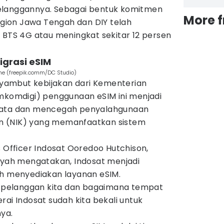
elanggannya. Sebagai bentuk komitmen
More 
region Jawa Tengah dan DIY telah
 BTS 4G atau meningkat sekitar 12 persen
igrasi eSIM
ne (freepik.comm/DC Studio)
enyambut kebijakan dari Kementerian
emkomdigi) penggunaan eSIM ini menjadi
data dan mencegah penyalahgunaan
n (NIK) yang memanfaatkan sistem
s Officer Indosat Ooredoo Hutchison,
ah mengatakan, Indosat menjadi
ah menyediakan layanan eSIM.
ce pelanggan kita dan bagaimana tempat
rai Indosat sudah kita bekali untuk
nya.