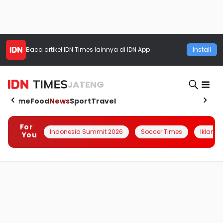
Baca artikel
IDN Times
lainnya di IDN App
Install
JATENG
Home
Food
News
Sport
Travel
For
Indonesia Summit 2026
Soccer Times
Iklanin 
You