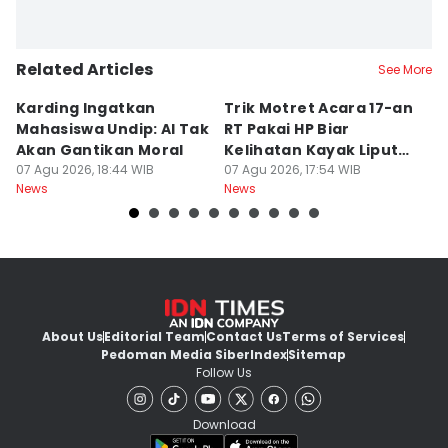
Related Articles
See More
Karding Ingatkan
Trik Motret Acara 17-an
N
Mahasiswa Undip: AI Tak
RT Pakai HP Biar
C
Akan Gantikan Moral
Kelihatan Kayak Liputan
1
07 Agu 2026, 18:44 WIB
Festival Nasional
07 Agu 2026, 17:54 WIB
M
07
News
News
Ne
About Us
Editorial Team
Contact Us
Terms of Services
Pedoman Media Siber
Index
Sitemap
Follow Us
Download