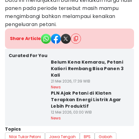
Data ini menunjukkan bahwa kenaikan harga hasil
panen pada periode tersebut masih mampu
mengimbangi bahkan melampaui kenaikan
pengeluaran petani.
Share Article
Curated For You
Belum Kena Kemarau, Petani
Kaliori Rembang Bisa Panen 3
Kali
21 Mei 2026, 17:39 WIB
News
PLN Ajak Petani di Klaten
Terapkan Energi Listrik Agar
Lebih Produktif
12 Mei 2026, 03:00 WIB
News
Topics
Nilai Tukar Petani
Jawa Tengah
BPS
Gabah