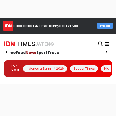
Baca artikel
IDN Times
lainnya di IDN App
Install
JATENG
Home
Food
News
Sport
Travel
For
Indonesia Summit 2026
Soccer Times
Iklanin 
You