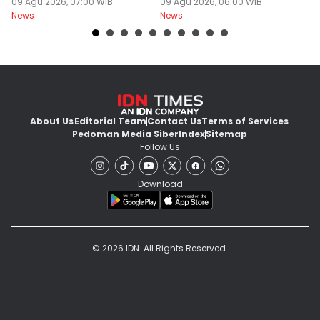
Sudah Disakiti!
09 Agu 2026, 07:00 WIB
Malam Dingin Bediding!
09 Agu 2026, 06:00 WIB
B
09
News
News
Ne
About Us
Editorial Team
Contact Us
Terms of Services
Pedoman Media Siber
Index
Sitemap
Follow Us
Download
© 2026 IDN. All Rights Reserved.