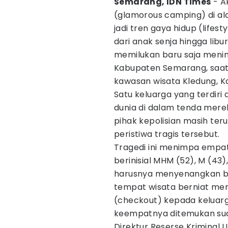
Semarang, IDN Times
- A
(glamorous camping) di al
jadi tren gaya hidup (lifes
dari anak senja hingga lib
memilukan baru saja meni
Kabupaten Semarang, saat 
kawasan wisata Kledung, 
Satu keluarga yang terdir
dunia di dalam tenda merek
pihak kepolisian masih ter
peristiwa tragis tersebut.
Tragedi ini menimpa empa
berinisial MHM (52), M (43)
harusnya menyenangkan be
tempat wisata berniat me
(checkout) kepada keluarga
keempatnya ditemukan sud
Direktur Reserse Kriminal