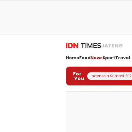
JATENG
Home
Food
News
Sport
Travel
For
Indonesia Summit 202
You