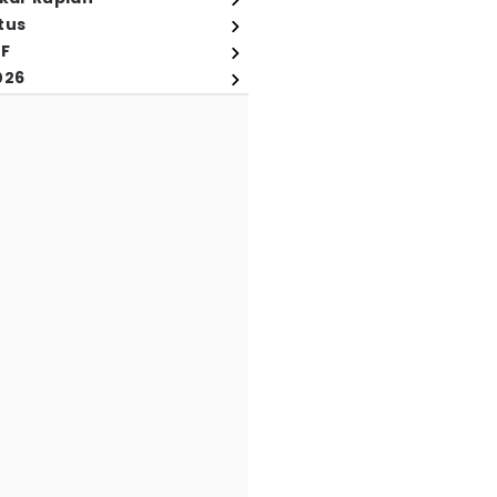
tus
FF
026