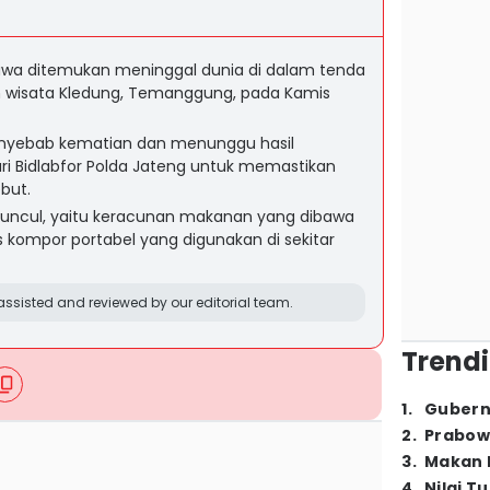
awa ditemukan meninggal dunia di dalam tenda
 wisata Kledung, Temanggung, pada Kamis
penyebab kematian dan menunggu hasil
ari Bidlabfor Polda Jateng untuk memastikan
but.
ncul, yaitu keracunan makanan yang dibawa
s kompor portabel yang digunakan di sekitar
ssisted and reviewed by our editorial team.
Trendi
1
.
Gubern
2
.
Prabow
3
.
Makan B
4
.
Nilai T