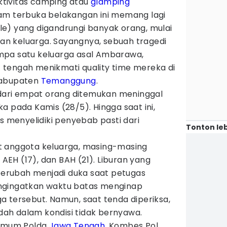
ktivitas camping atau
glamping
am terbuka belakangan ini memang lagi
tyle) yang digandrungi banyak orang, mulai
uran keluarga. Sayangnya, sebuah tragedi
mpa satu keluarga asal Ambarawa,
tengah menikmati quality time mereka di
Kabupaten
Temanggung
.
i dari empat orang ditemukan meninggal
a pada Kamis (28/5). Hingga saat ini,
us menyelidiki penyebab pasti dari
Tonton leb
t anggota keluarga, masing-masing
, AEH (17), dan BAH (21). Liburan yang
rubah menjadi duka saat petugas
ngingatkan waktu batas menginap
 tersebut. Namun, saat tenda diperiksa,
ah dalam kondisi tidak bernyawa.
 Umum Polda
Jawa Tengah
, Kombes Pol.