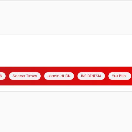
6
Soccer Times
Iklanin di IDN
INSIDENESIA
Yuk Pilih !