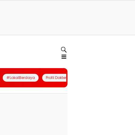
#LokalBerdaya
Profil Dokter
Quiz
Join Community