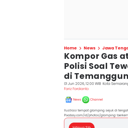
Home
News
Jawa Teng
Kompor Gas at
Polisi Soal T
di Temanggu
01 Jun 2026, 12:00 WIB
Kota Semaran
Fariz Fardianto
News
Channel
Ilustrasi tempat glamping sejuk di tenga
Pixabay.com/id/photos/glamping-berk
Intinya Sih