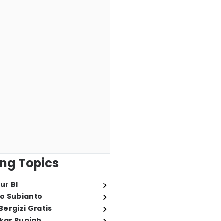
ng Topics
ur BI
o Subianto
ergizi Gratis
ukar Rupiah