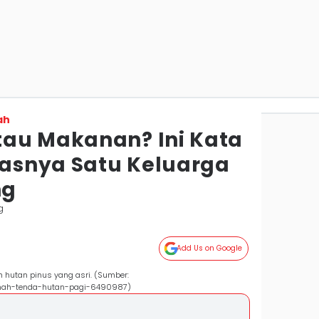
ah
au Makanan? Ini Kata
ewasnya Satu Keluarga
ng
g
Add Us on Google
h hutan pinus yang asri. (Sumber:
emah-tenda-hutan-pagi-6490987)