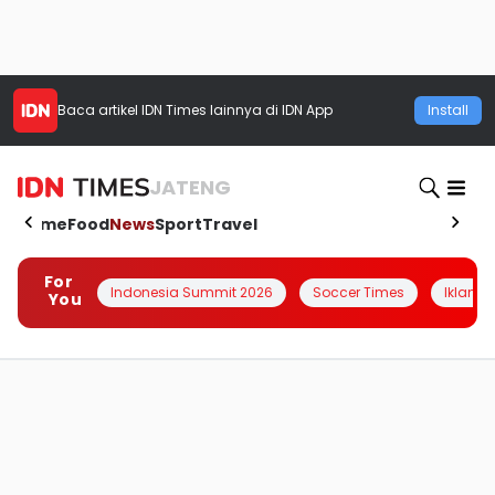
Baca artikel
IDN Times
lainnya di IDN App
Install
JATENG
Home
Food
News
Sport
Travel
For
Indonesia Summit 2026
Soccer Times
Iklanin 
You