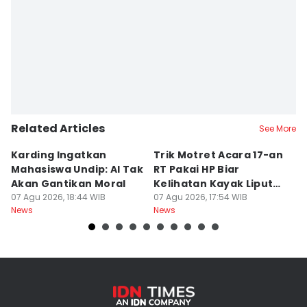
Editor
Dhana Kencana
Related Articles
See More
Karding Ingatkan
Trik Motret Acara 17-an
N
Mahasiswa Undip: AI Tak
RT Pakai HP Biar
C
Akan Gantikan Moral
Kelihatan Kayak Liputan
1
07 Agu 2026, 18:44 WIB
Festival Nasional
07 Agu 2026, 17:54 WIB
M
07
News
News
Ne