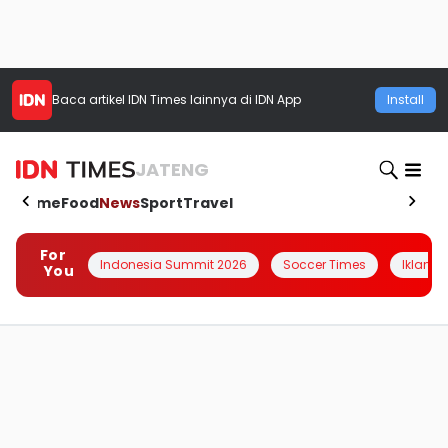
Baca artikel
IDN Times
lainnya di IDN App
Install
JATENG
Home
Food
News
Sport
Travel
For
Indonesia Summit 2026
Soccer Times
Iklanin 
You