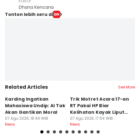
Editor
Dhana Kencana
Tonton lebih seru di
Related Articles
See More
Karding Ingatkan
Trik Motret Acara 17-an
N
Mahasiswa Undip: AI Tak
RT Pakai HP Biar
C
Akan Gantikan Moral
Kelihatan Kayak Liputan
1
07 Agu 2026, 18:44 WIB
Festival Nasional
07 Agu 2026, 17:54 WIB
M
07
News
News
Ne