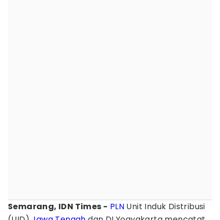
Semarang, IDN Times -
PLN
Unit Induk Distribusi
(UID)
Jawa Tengah
dan DI Yogyakarta mencatat