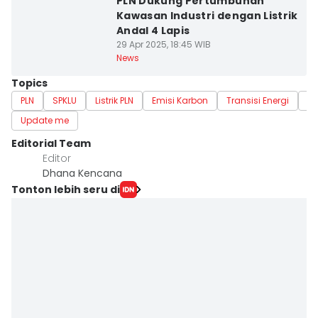
PLN Dukung Pertumbuhan
Kawasan Industri dengan Listrik
Andal 4 Lapis
29 Apr 2025, 18:45 WIB
News
Topics
PLN
SPKLU
Listrik PLN
Emisi Karbon
Transisi Energi
J
Update me
Editorial Team
Editor
Dhana Kencana
Tonton lebih seru di