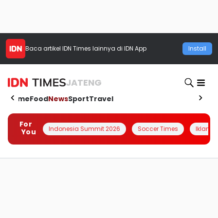
Baca artikel
IDN Times
lainnya di IDN App
Install
JATENG
Home
Food
News
Sport
Travel
For
Indonesia Summit 2026
Soccer Times
Iklanin 
You