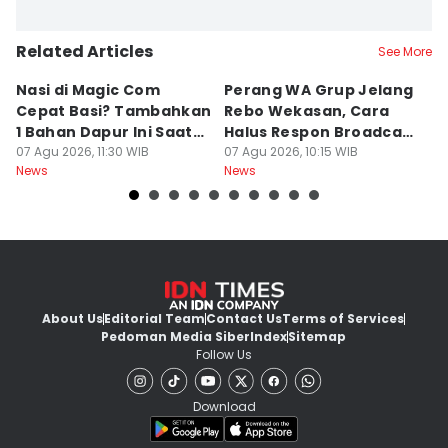
Related Articles
See More
Nasi di Magic Com
Perang WA Grup Jelang
C
Cepat Basi? Tambahkan
Rebo Wekasan, Cara
Di
1 Bahan Dapur Ini Saat
Halus Respon Broadcast
B
Menanak, Awet 2 Hari
07 Agu 2026, 11:30 WIB
Parno
07 Agu 2026, 10:15 WIB
D
07
News
News
Ne
About Us
Editorial Team
Contact Us
Terms of Services
Pedoman Media Siber
Index
Sitemap
Follow Us
Download