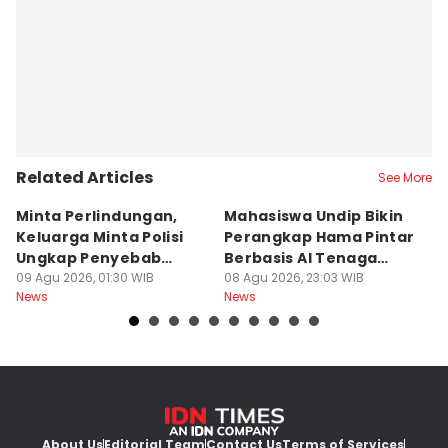
Editor
Bandot Arywono
Related Articles
See More
Minta Perlindungan,
Mahasiswa Undip Bikin
K
Keluarga Minta Polisi
Perangkap Hama Pintar
L
Ungkap Penyebab
Berbasis AI Tenaga
S
Kematian Sutrimo
09 Agu 2026, 01:30 WIB
Surya
08 Agu 2026, 23:03 WIB
B
08
News
News
Ne
About Us
Editorial Team
Contact Us
Terms of Services