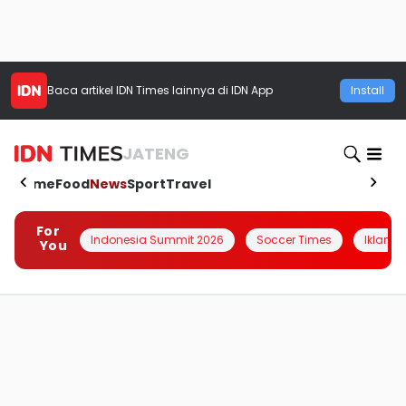
Baca artikel
IDN Times
lainnya di IDN App
Install
JATENG
Home
Food
News
Sport
Travel
For
Indonesia Summit 2026
Soccer Times
Iklanin 
You