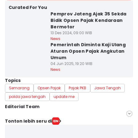
Curated For You
Pemprov Jateng Ajak 35 Sekda
Bidik Opsen Pajak Kendaraan
Bermotor
13 Des 2024, 09:00 WIB
News
Pemerintah Diminta Kaji Ulang
Aturan Opsen Pajak Angkutan
Umum
04 Jun 2025, 19:20 WIB
News
Topics
Semarang
Opsen Pajak
Pajak PKB
Jawa Tengah
polda jawa tengah
update me
Editorial Team
Editor
Tonton lebih seru di
Fariz Fardianto