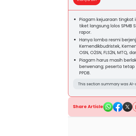
Piagam kejuaraan tingkat i
tiket langsung lolos SPMB 
rapor.
Hanya lomba resmi berjenj
Kemendikbudristek, Kemen
OSN, O2SN, FLS2N, MTQ, da
Piagam harus masih berlaku
berwenang; peserta tetap w
PPDB.
This section summary was AI-a
Share Article