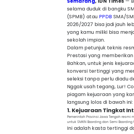
Semarang
, IDN Times
— B
selama duduk di bangku SM
(SPMB) atau
PPDB
SMA/SMK
2026/2027 bisa jadi jauh le
yang kamu miliki bisa menj
sekolah impian.
Dalam petunjuk teknis resm
Prestasi yang memberikan 
Bahkan, untuk jenis kejuara
konversi tertinggi yang me
seleksi tanpa perlu diadu de
Nggak usah tegang, Lur! C
piagam kejuaraan yang kamu
langsung lolos di bawah ini:
1. Kejuaraan Tingkat In
Pemerintah Provinsi Jawa Tengah resmi
untuk SMKN Boarding dan Semi Boarding 
Ini adalah kasta tertinggi