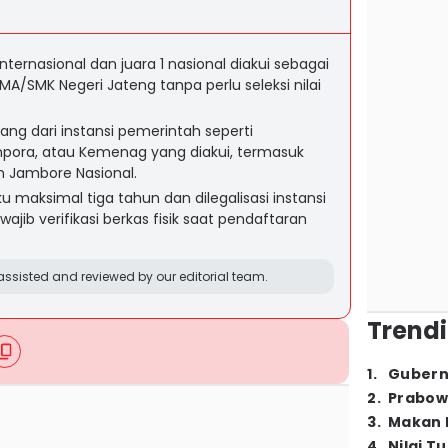
nternasional dan juara 1 nasional diakui sebagai
SMA/SMK Negeri Jateng tanpa perlu seleksi nilai
ang dari instansi pemerintah seperti
pora, atau Kemenag yang diakui, termasuk
n Jambore Nasional.
 maksimal tiga tahun dan dilegalisasi instansi
ajib verifikasi berkas fisik saat pendaftaran
ssisted and reviewed by our editorial team.
Trendi
1
.
Gubern
2
.
Prabow
3
.
Makan B
4
.
Nilai T