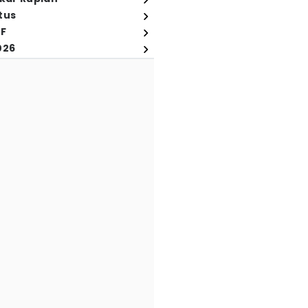
tus
FF
026