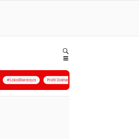
#LokalBerdaya
Profil Dokter
Quiz
Join Community