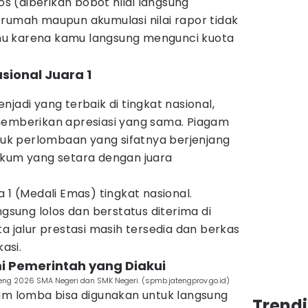
los (diberikan bobot nilai langsung
 rumah maupun akumulasi nilai rapor tidak
u karena kamu langsung mengunci kuota
sional Juara 1
jadi yang terbaik di tingkat nasional,
memberikan apresiasi yang sama. Piagam
ntuk perlombaan yang sifatnya berjenjang
ukum yang setara dengan juara
 1 (Medali Emas) tingkat nasional.
ngsung lolos dan berstatus diterima di
ta jalur prestasi masih tersedia dan berkas
kasi.
mi Pemerintah yang Diakui
eng 2026 SMA Negeri dan SMK Negeri. (spmb.jatengprov.go.id)
gam lomba bisa digunakan untuk langsung
Trend