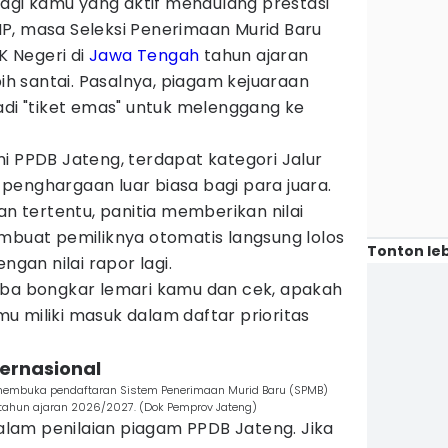
agi kamu yang aktif mendulang prestasi
P, masa Seleksi Penerimaan Murid Baru
 Negeri di
Jawa Tengah
tahun ajaran
bih santai. Pasalnya, piagam kejuaraan
adi "tiket emas" untuk melenggang ke
i PPDB Jateng, terdapat kategori Jalur
penghargaan luar biasa bagi para juara.
an tertentu, panitia memberikan nilai
mbuat pemiliknya otomatis langsung lolos
Tonton leb
ngan nilai rapor lagi.
oba bongkar lemari kamu dan cek, apakah
 miliki masuk dalam daftar prioritas
ternasional
 membuka pendaftaran Sistem Penerimaan Murid Baru (SPMB)
tahun ajaran 2026/2027. (Dok Pemprov Jateng)
 dalam penilaian piagam PPDB Jateng. Jika