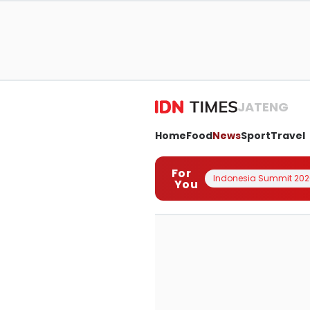
JATENG
Home
Food
News
Sport
Travel
For
Indonesia Summit 202
You