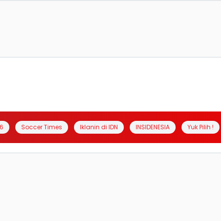
6
Soccer Times
Iklanin di IDN
INSIDENESIA
Yuk Pilih !