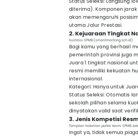
Status Seleksi: Langsung lo
diterima). Komponen jarak
akan memengaruhi posisim
utama Jalur Prestasi.
2. Kejuaraan Tingkat Na
Ilustrasi SPMB (sman1montong.sch.id)
Bagi kamu yang berhasil men
pemerintah provinsi juga 
Juara 1 tingkat nasional u
resmi memiliki kekuatan h
internasional.
Kategori: Hanya untuk Juara
Status Seleksi: Otomatis la
sekolah pilihan selama kuo
dinyatakan valid saat verifi
3. Jenis Kompetisi Res
Tampilan halaman portal resmi SPMB Jat
Ingat ya, tidak semua pia