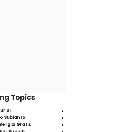
ng Topics
ur BI
o Subianto
ergizi Gratis
ukar Rupiah