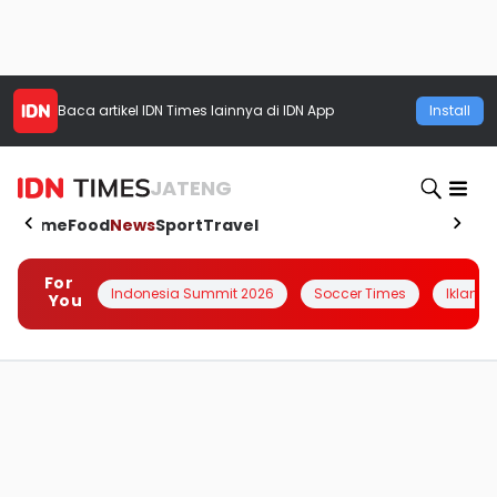
Baca artikel
IDN Times
lainnya di IDN App
Install
JATENG
Home
Food
News
Sport
Travel
For
Indonesia Summit 2026
Soccer Times
Iklanin 
You