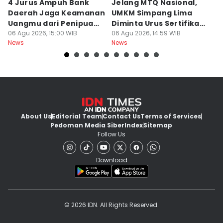
4 Jurus Ampuh Bank
Jelang MTQ Nasional,
A
Daerah Jaga Keamanan
UMKM Simpang Lima
S
Uangmu dari Penipuan
Diminta Urus Sertifikat
B
Digital
06 Agu 2026, 15:00 WIB
Halal
06 Agu 2026, 14:59 WIB
Bi
06
News
News
Ne
About Us
Editorial Team
Contact Us
Terms of Services
Pedoman Media Siber
Index
Sitemap
Follow Us
Download
© 2026 IDN. All Rights Reserved.