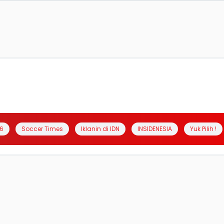
6
Soccer Times
Iklanin di IDN
INSIDENESIA
Yuk Pilih !