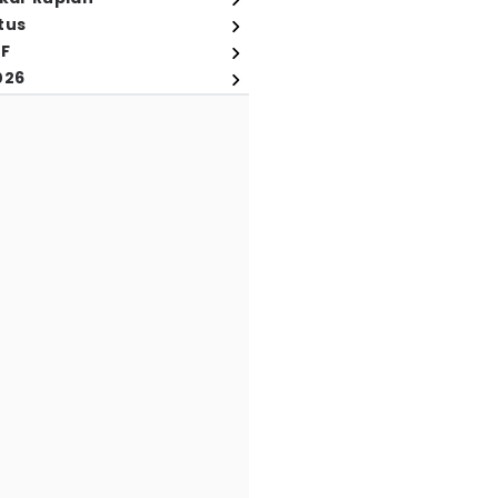
tus
FF
026