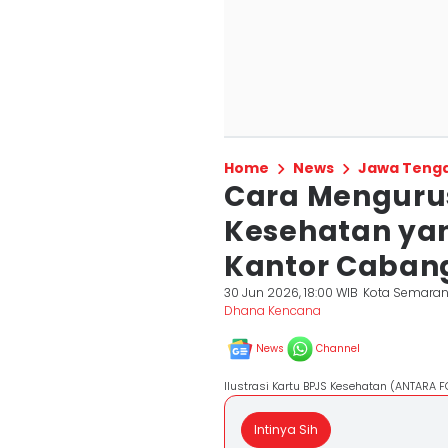
Home
News
Jawa Teng
Cara Mengurus
Kesehatan yan
Kantor Caban
30 Jun 2026, 18:00 WIB
Kota Semara
Dhana Kencana
News
Channel
Ilustrasi Kartu BPJS Kesehatan (ANTARA 
Intinya Sih