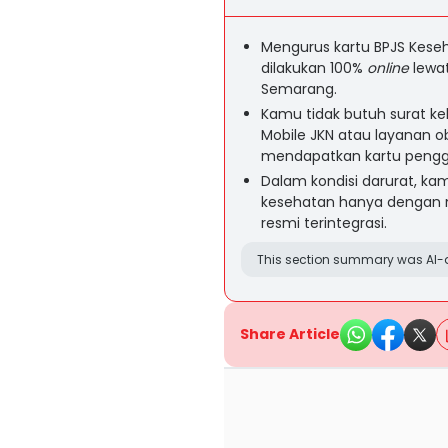
Mengurus kartu BPJS Keseha
dilakukan 100%
online
lewat
Semarang.
Kamu tidak butuh surat keh
Mobile JKN atau layanan 
mendapatkan kartu pengg
Dalam kondisi darurat, kam
kesehatan hanya dengan me
resmi terintegrasi.
This section summary was AI-a
Share Article