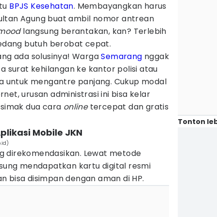
rtu
BPJS Kesehatan
. Membayangkan harus
ultan Agung buat ambil nomor antrean
mood
langsung berantakan, kan? Terlebih
sedang butuh berobat cepat.
rang ada solusinya! Warga
Semarang
nggak
a surat kehilangan ke kantor polisi atau
 untuk mengantre panjang. Cukup modal
net, urusan administrasi ini bisa kelar
, simak dua cara
online
tercepat dan gratis
Tonton leb
Aplikasi Mobile JKN
.id)
ling direkomendasikan. Lewat metode
gsung mendapatkan kartu digital resmi
n bisa disimpan dengan aman di HP.