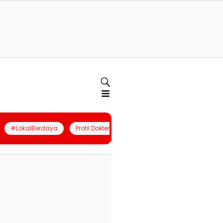
#LokalBerdaya
Profil Dokter
Quiz
Join Community