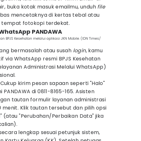
ir, buka kotak masuk emailmu, unduh
file
bas mencetaknya di kertas tebal atau
i tempat fotokopi terdekat.
t WhatsApp PANDAWA
 BPJS Kesehatan melalui aplikasi JKN Mobile. (IDN Times/
edang bermasalah atau susah
login
, kamu
atif via WhatsApp resmi BPJS Kesehatan
layanan Administrasi Melalui WhatsApp)
ional.
ukup kirim pesan sapaan seperti "Halo"
i PANDAWA di 0811-8165-165. Asisten
an tautan formulir layanan administrasi
menit. Klik tautan tersebut dan pilih opsi
" (atau "Perubahan/Perbaikan Data" jika
alian).
u secara lengkap sesuai petunjuk sistem,
an Kartu Keluarga (KK). Setelah petugas