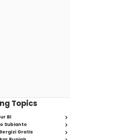
ng Topics
ur BI
o Subianto
ergizi Gratis
ukar Rupiah