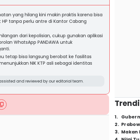
tan yang hilang kini makin praktis karena bisa
 HP tanpa perlu antre di Kantor Cabang
ilangan dari kepolisian, cukup gunakan aplikasi
obrolan WhatsApp PANDAWA untuk
anti.
u tetap bisa langsung berobat ke fasilitas
nunjukkan NIK KTP asli sebagai identitas
ssisted and reviewed by our editorial team.
Trendi
1
.
Gubern
2
.
Prabow
3
.
Makan B
4
.
Nilai T