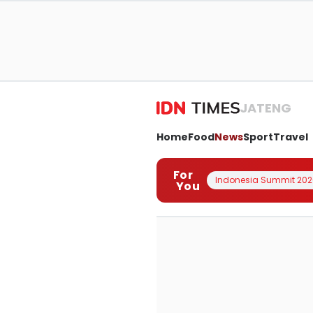
JATENG
Home
Food
News
Sport
Travel
For
Indonesia Summit 202
You