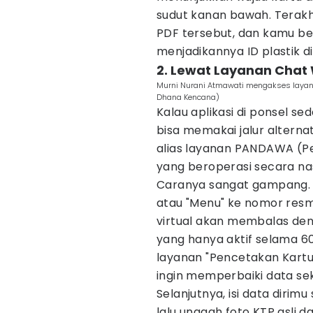
sudut kanan bawah. Terakh
PDF tersebut, dan kamu be
menjadikannya ID plastik d
2. Lewat Layanan Cha
Murni Nurani Atmawati mengakses layanan
Dhana Kencana)
Kalau aplikasi di ponsel s
bisa memakai jalur altern
alias layanan PANDAWA (Pe
yang beroperasi secara nas
Caranya sangat gampang. C
atau "Menu" ke nomor resm
virtual akan membalas deng
yang hanya aktif selama 60 
layanan "Pencetakan Kartu
ingin memperbaiki data sek
Selanjutnya, isi data dirim
lalu unggah foto KTP asli d