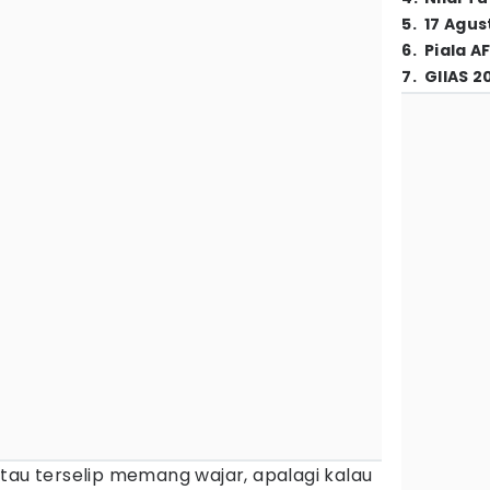
5
.
17 Agus
6
.
Piala A
7
.
GIIAS 2
tau terselip memang wajar, apalagi kalau