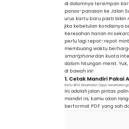
di dalamnya tersimpan ka
panas-panasan ke Jalan S
urus kartu baru pasti bikin
jika kebetulan kondisinya 
Keresahan harian ini seka
perlu lagi repot-repot mint
membuang waktu berharga
smartphone
dan kuota inter
dalam hitungan menit. Yuk
di bawah ini!
1. Cetak Mandiri Pakai 
Kartu BPJS Kesehatan (bpjs-kesehatan.go
Ini adalah jalan pintas pa
mandiri ini, kamu akan lan
berformat PDF yang sah da