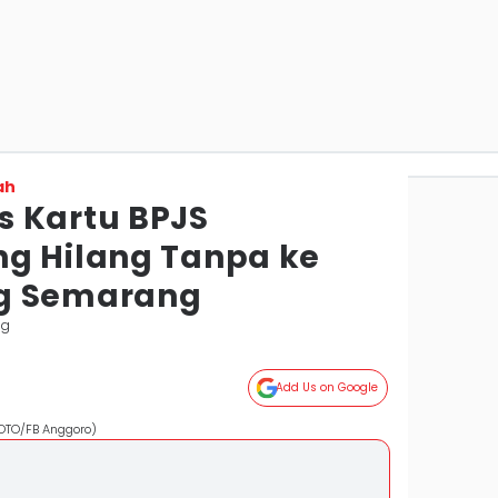
ah
 Kartu BPJS
g Hilang Tanpa ke
g Semarang
ng
Add Us on Google
FOTO/FB Anggoro)