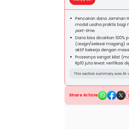
Pencairan dana Jaminan Har
modal usaha praktis bagi
part-time
.
Dana bisa dicairkan 100% 
(
resign
/selesai magang) a
aktif bekerja dengan masa
Prosesnya sangat kilat (ma
Rp10 juta lewat verifikasi dig
This section summary was AI-a
Share Article