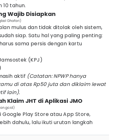
 10 tahun.
ng Wajib Disiapkan
Iqbal Ghafari)
lan mulus dan tidak ditolak oleh sistem,
udah siap. Satu hal yang paling penting:
harus sama persis dengan kartu
Jamsostek (KPJ)
)
asih aktif
(Catatan: NPWP hanya
 kamu di atas Rp50 juta dan diklaim lewat
f lain).
h Klaim JHT di Aplikasi JMO
an.go.id)
i Google Play Store atau App Store,
ebih dahulu, lalu ikuti urutan langkah