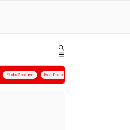
#LokalBerdaya
Profil Dokter
Quiz
Join Community