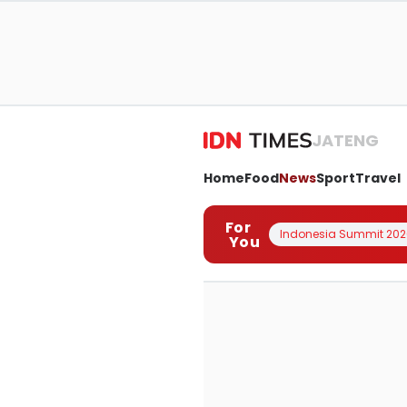
JATENG
Home
Food
News
Sport
Travel
For
Indonesia Summit 202
You