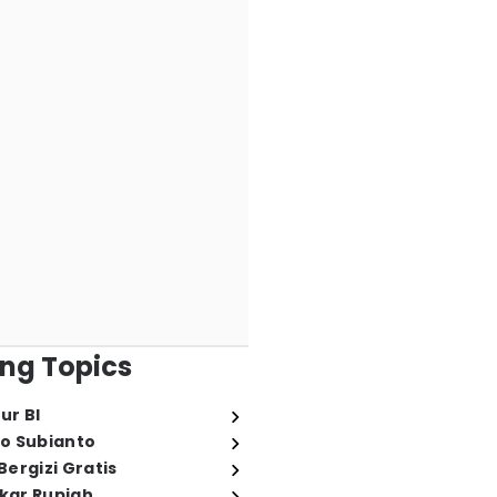
ng Topics
ur BI
o Subianto
ergizi Gratis
ukar Rupiah