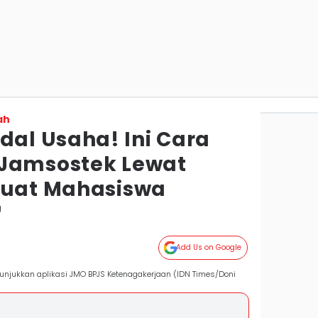
ah
al Usaha! Ini Cara
 Jamsostek Lewat
Buat Mahasiswa
g
Add Us on Google
njukkan aplikasi JMO BPJS Ketenagakerjaan (IDN Times/Doni