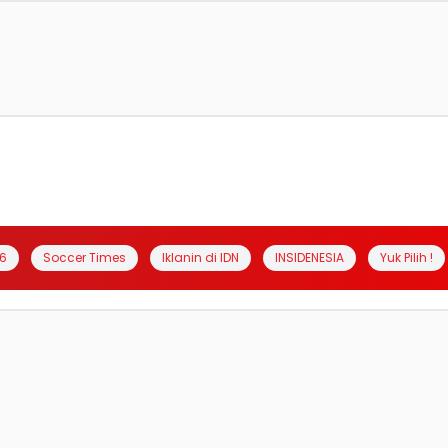
6
Soccer Times
Iklanin di IDN
INSIDENESIA
Yuk Pilih !