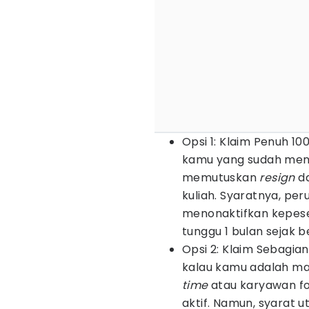
Opsi 1: Klaim Penuh 1
kamu yang sudah men
memutuskan
resign
da
kuliah. Syaratnya, p
menonaktifkan kepes
tunggu 1 bulan sejak b
Opsi 2: Klaim Sebagian 
kalau kamu adalah mah
time
atau karyawan f
aktif. Namun, syarat