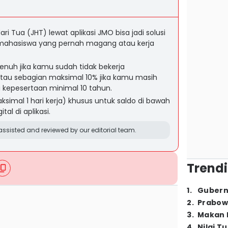
i Tua (JHT) lewat aplikasi JMO bisa jadi solusi
 mahasiswa yang pernah magang atau kerja
penuh jika kamu sudah tidak bekerja
tau sebagian maksimal 10% jika kamu masih
 kepesertaan minimal 10 tahun.
ksimal 1 hari kerja) khusus untuk saldo di bawah
ital di aplikasi.
ssisted and reviewed by our editorial team.
Trendi
1
.
Gubern
2
.
Prabow
3
.
Makan B
4
.
Nilai T