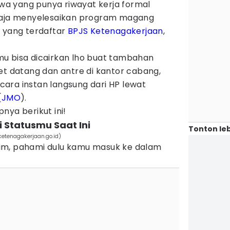
a yang punya riwayat kerja formal
 saja menyelesaikan program magang
) yang terdaftar
BPJS Ketenagakerjaan
,
u bisa dicairkan lho buat tambahan
et datang dan antre di kantor cabang,
ara instan langsung dari HP lewat
(
JMO
).
nya berikut ini!
i Statusmu Saat Ini
Tonton leb
ketenagakerjaan.go.id)
im, pahami dulu kamu masuk ke dalam