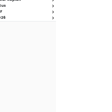
tus
FF
026