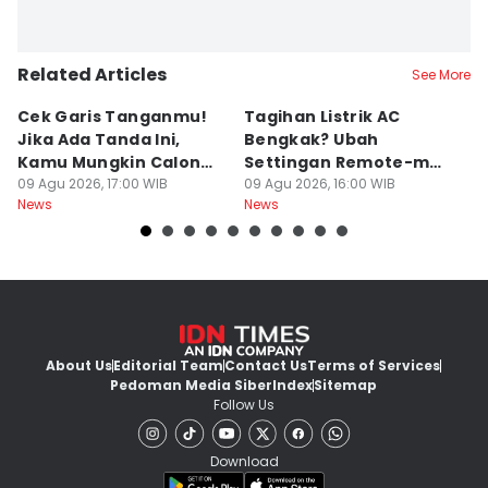
Related Articles
See More
Cek Garis Tanganmu!
Tagihan Listrik AC
R
Jika Ada Tanda Ini,
Bengkak? Ubah
Ga
Kamu Mungkin Calon
Settingan Remote-mu
B
Orang Sukses
09 Agu 2026, 17:00 WIB
ke Mode Ini Mulai Nanti
09 Agu 2026, 16:00 WIB
B
09
News
News
Ne
Malam
L
About Us
Editorial Team
Contact Us
Terms of Services
Pedoman Media Siber
Index
Sitemap
Follow Us
Download