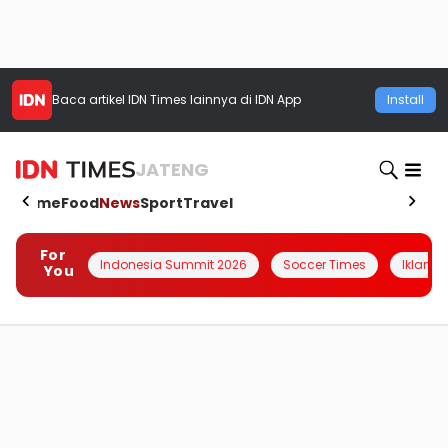
Baca artikel
IDN Times
lainnya di IDN App
Install
JATENG
Home
Food
News
Sport
Travel
For
Indonesia Summit 2026
Soccer Times
Iklanin 
You