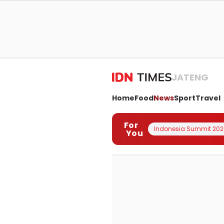
JATENG
Home
Food
News
Sport
Travel
For
Indonesia Summit 202
You