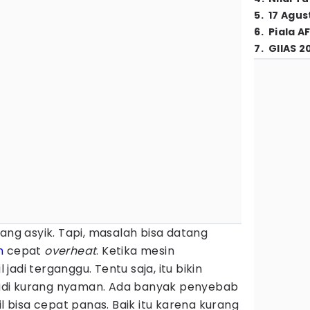
5
.
17 Agus
6
.
Piala A
7
.
GIIAS 2
g asyik. Tapi, masalah bisa datang
n
cepat
overheat
. Ketika mesin
adi terganggu. Tentu saja, itu bikin
di kurang nyaman. Ada banyak penyebab
bisa cepat panas. Baik itu karena kurang