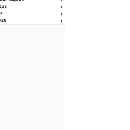
tus
FF
026