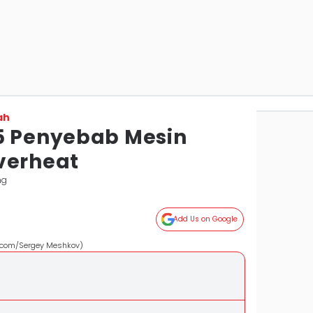
ah
5 Penyebab Mesin
verheat
ng
Add Us on Google
s.com/Sergey Meshkov)