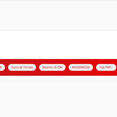
6
Soccer Times
Iklanin di IDN
INSIDENESIA
Yuk Pilih !