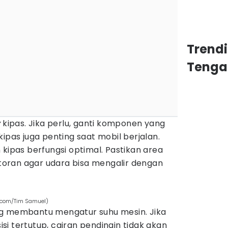
Trend
Tenga
y
kipas. Jika perlu, ganti komponen yang
ipas juga penting saat mobil berjalan.
 kipas berfungsi optimal. Pastikan area
kotoran agar udara bisa mengalir dengan
s.com/Tim Samuel)
ng membantu mengatur suhu mesin. Jika
i tertutup, cairan pendingin tidak akan