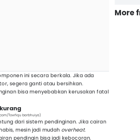
More 
omponen ini secara berkala. Jika ada
or, segera ganti atau bersihkan.
nginan bisa menyebabkan kerusakan fatal
rkurang
s.com/Towfiqu barbhuiya)
ntung dari sistem pendinginan. Jika cairan
habis, mesin jadi mudah
overheat
.
ran pendingin bisa jadi kebocoran.