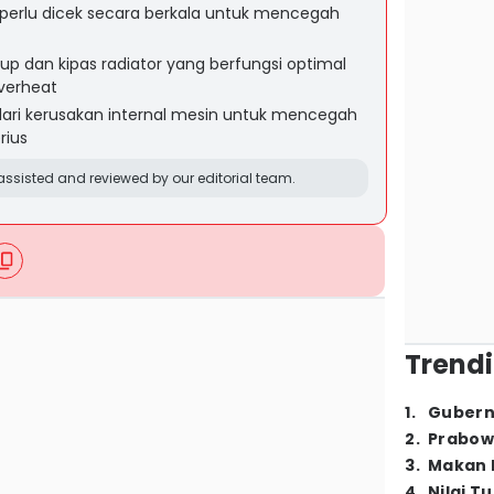
 perlu dicek secara berkala untuk mencegah
up dan kipas radiator yang berfungsi optimal
verheat
dari kerusakan internal mesin untuk mencegah
rius
ssisted and reviewed by our editorial team.
Trendi
1
.
Gubern
2
.
Prabow
3
.
Makan B
4
.
Nilai T