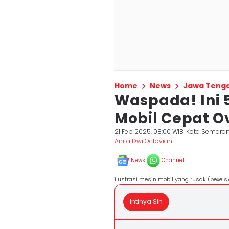
Home
News
Jawa Teng
Waspada! Ini 
Mobil Cepat O
21 Feb 2025, 08:00 WIB
Kota Semara
Anita Dwi Octaviani
News
Channel
ilustrasi mesin mobil yang rusak (pexel
Intinya Sih