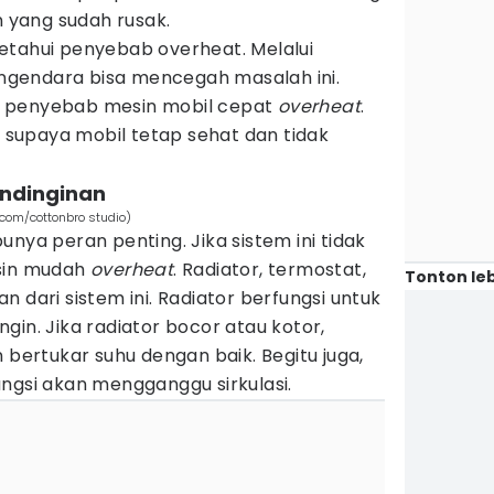
yang sudah rusak.
etahui penyebab overheat. Melalui
gendara bisa mencegah masalah ini.
s 5 penyebab mesin mobil cepat
overheat
.
i supaya mobil tetap sehat dan tidak
endinginan
.com/cottonbro studio)
nya peran penting. Jika sistem ini tidak
esin mudah
overheat
. Radiator, termostat,
Tonton leb
 dari sistem ini. Radiator berfungsi untuk
gin. Jika radiator bocor atau kotor,
 bertukar suhu dengan baik. Begitu juga,
ngsi akan mengganggu sirkulasi.