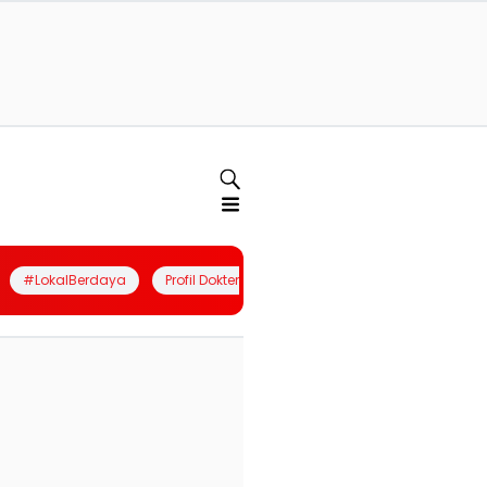
#LokalBerdaya
Profil Dokter
Quiz
Join Community