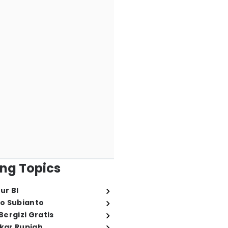
ng Topics
ur BI
o Subianto
ergizi Gratis
ukar Rupiah