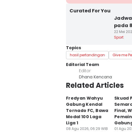
Curated For You
Jadwal
pada 8
22 Mei 20
Sport
Topics
hasil pertandingan
Give me Pe
Editorial Team
Editor
Dhana Kencana
Related Articles
Fredyan Wahyu
Skuad P
Gabung Kendal
Semara
Tornado FC, Bawa
Final, 
Modal 100 Laga
Pemain
Liga 1
Gabun
08 Agu 2026, 06:29 WIB
01 Agu 20