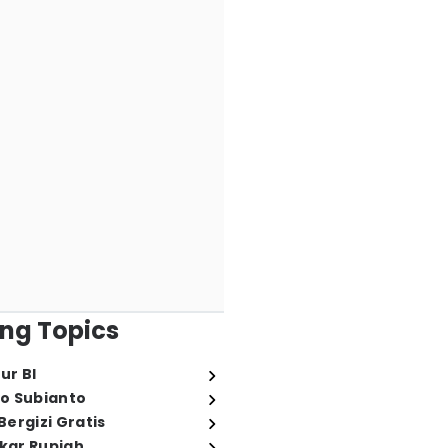
ng Topics
ur BI
o Subianto
ergizi Gratis
ukar Rupiah