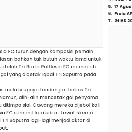
5
.
17 Agus
6
.
Piala A
7
.
GIIAS 2
lesia FC turun dengan komposisi pemain
elasan bahkan tak butuh waktu lama untuk
 setelah Tri Brata Rafflesia FC memecah
 gol yang dicetak Iqbal Tri Saputra pada
 melalui upaya tendangan bebas Tri
 Namun, alih-alih mencetak gol penyama
u ditimpa sial. Gawang mereka dijebol kali
esia FC semenit kemudian. Lewat skema
 Tri Saputra lagi-lagi menjadi aktor di
but.