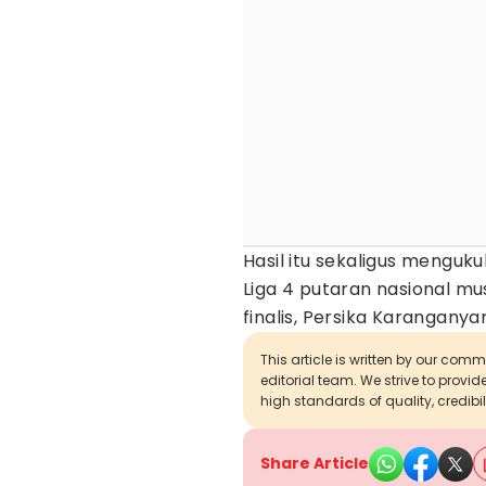
Hasil itu sekaligus menguku
Liga 4 putaran nasional mus
finalis, Persika Karanganya
This article is written by our com
editorial team. We strive to provi
high standards of quality, credibil
Share Article