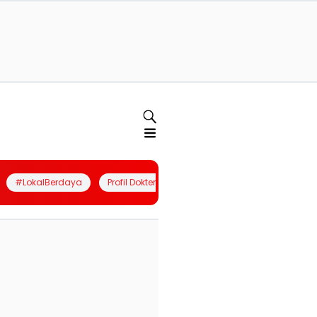
#LokalBerdaya
Profil Dokter
Quiz
Join Community