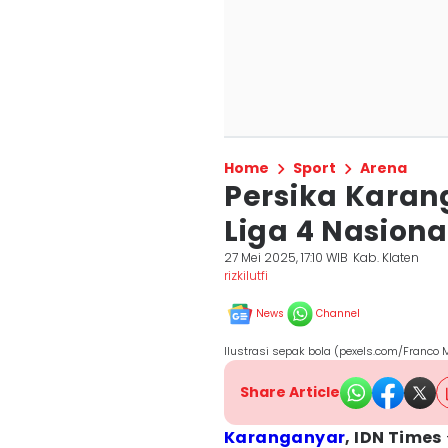
Home
Sport
Arena
Persika Karan
Liga 4 Nasiona
27 Mei 2025, 17:10 WIB
Kab. Klaten
rizkilutfi
News
Channel
Ilustrasi sepak bola (pexels.com/Franco
Share Article
Karanganyar
, IDN Times