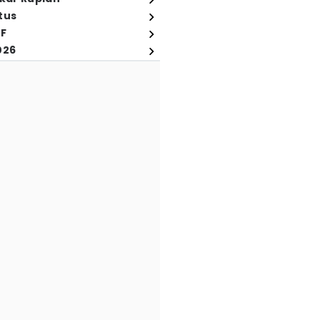
tus
FF
026