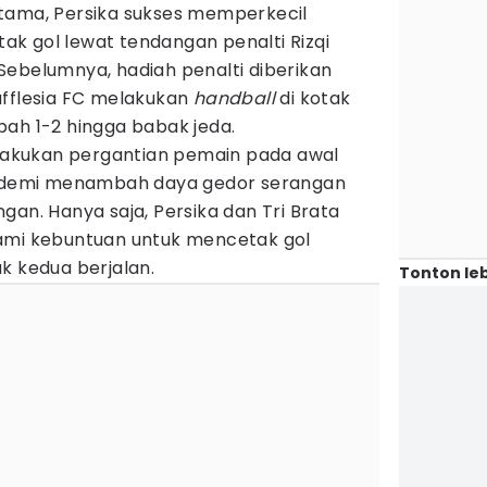
tama, Persika sukses memperkecil
k gol lewat tendangan penalti Rizqi
Sebelumnya, hadiah penalti diberikan
afflesia FC melakukan
handball
di kotak
bah 1-2 hingga babak jeda.
akukan pergantian pemain pada awal
an demi menambah daya gedor serangan
gan. Hanya saja, Persika dan Tri Brata
ami kebuntuan untuk mencetak gol
k kedua berjalan.
Tonton leb