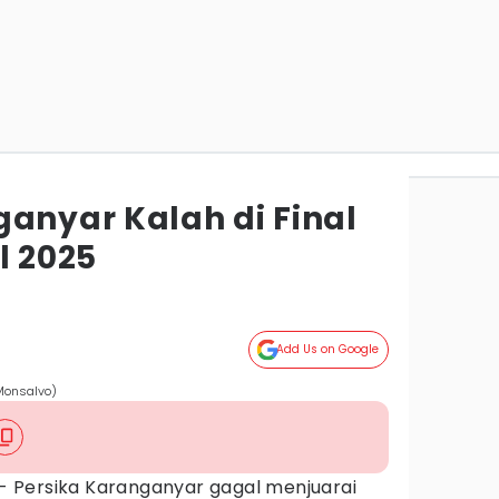
ganyar Kalah di Final
l 2025
Add Us on Google
 Monsalvo)
- Persika Karanganyar gagal menjuarai