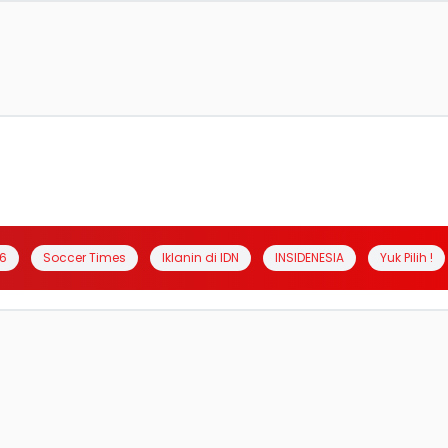
6
Soccer Times
Iklanin di IDN
INSIDENESIA
Yuk Pilih !