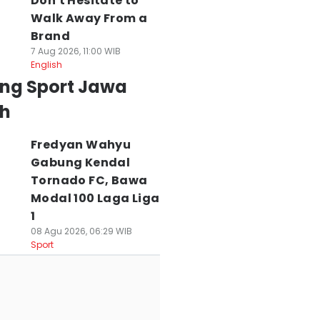
Don't Hesitate to
Walk Away From a
Brand
7 Aug 2026, 11:00 WIB
English
ing Sport Jawa
h
Fredyan Wahyu
Gabung Kendal
Tornado FC, Bawa
Modal 100 Laga Liga
1
08 Agu 2026, 06:29 WIB
rio Pemain Asing
Cerita Jonathan
PSIS Semarang
Sport
SIS Semarang
Bustos, Dari
Beri Jonathan
026/2027, Jadi
Bolivia ke
Bustos Nomor 10,
umpuan Kejar
Indonesia Demi
Kuota Pemain
romosi
PSIS Semarang
Asing Lengkap
 Jul 2026, 19:42 WIB
29 Jul 2026, 17:09 WIB
28 Jul 2026, 20:30 WIB