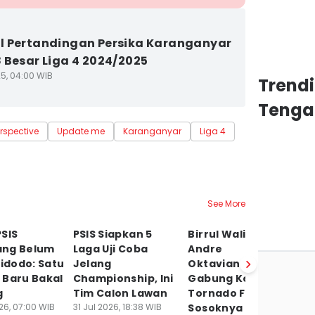
 Pertandingan Persika Karanganyar
 Besar Liga 4 2024/2025
25, 04:00 WIB
Trend
Tenga
rspective
Update me
Karanganyar
Liga 4
See More
SIS
PSIS Siapkan 5
Birrul Walidain dan
T
ng Belum
Laga Uji Coba
Andre
P
Widodo: Satu
Jelang
Oktaviansyah
2
 Baru Bakal
Championship, Ini
Gabung Kendal
T
g
Tim Calon Lawan
Tornado FC, Begini
P
26, 07:00 WIB
31 Jul 2026, 18:38 WIB
Sosoknya
29