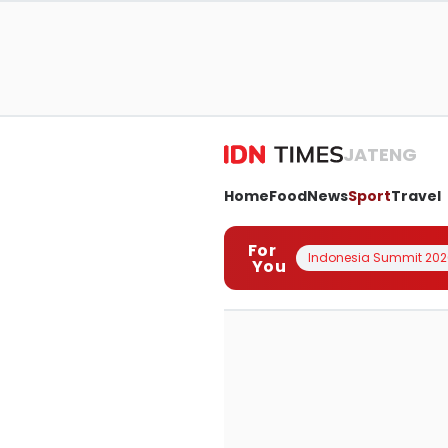
JATENG
Home
Food
News
Sport
Travel
For
Indonesia Summit 202
You