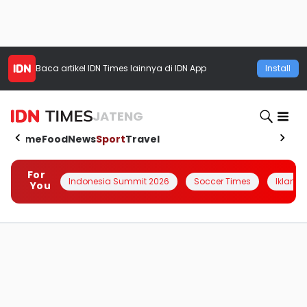
Baca artikel
IDN Times
lainnya di IDN App
Install
JATENG
Home
Food
News
Sport
Travel
For
Indonesia Summit 2026
Soccer Times
Iklanin 
You