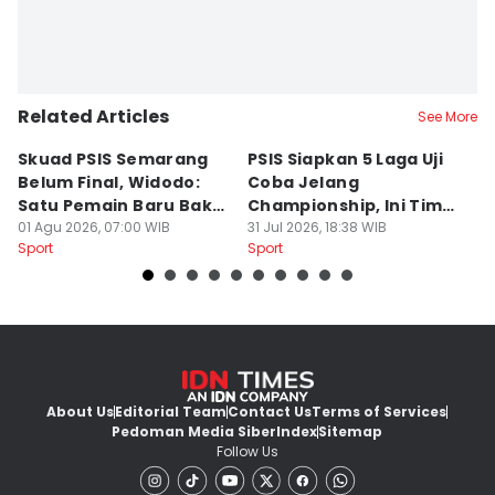
Related Articles
See More
Skuad PSIS Semarang
PSIS Siapkan 5 Laga Uji
Bi
Belum Final, Widodo:
Coba Jelang
A
Satu Pemain Baru Bakal
Championship, Ini Tim
G
Gabung
01 Agu 2026, 07:00 WIB
Calon Lawan
31 Jul 2026, 18:38 WIB
T
31
Sport
Sport
Sp
S
About Us
Editorial Team
Contact Us
Terms of Services
Pedoman Media Siber
Index
Sitemap
Follow Us