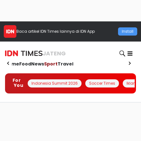
Baca artikel
IDN Times
lainnya di IDN App
Install
JATENG
Home
Food
News
Sport
Travel
For
Indonesia Summit 2026
Soccer Times
Iklanin 
You