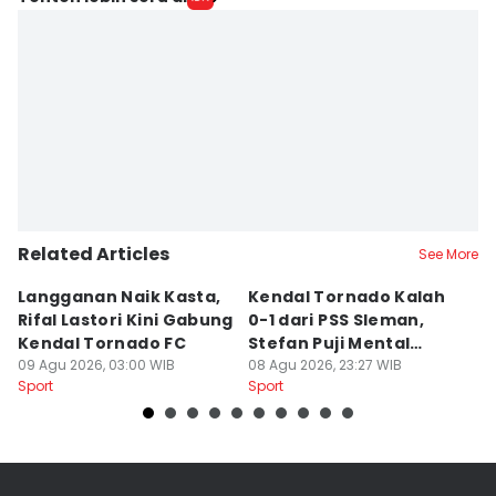
Related Articles
See More
Langganan Naik Kasta,
Kendal Tornado Kalah
T
Rifal Lastori Kini Gabung
0-1 dari PSS Sleman,
P
Kendal Tornado FC
Stefan Puji Mental
J
09 Agu 2026, 03:00 WIB
Pemain
08 Agu 2026, 23:27 WIB
T
08
Sport
Sport
Sp