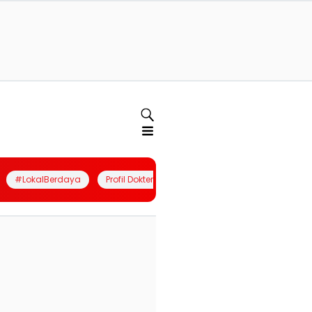
#LokalBerdaya
Profil Dokter
Quiz
Join Community