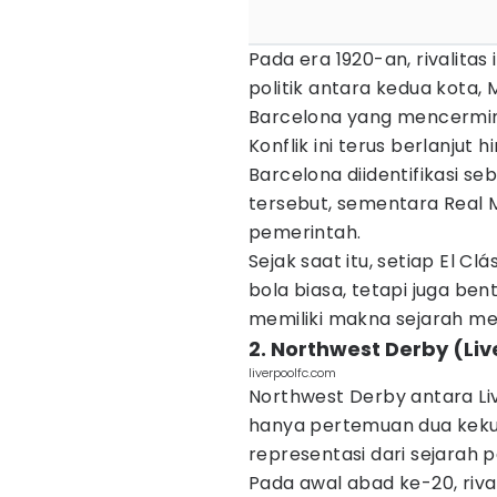
Pada era 1920-an, rivalita
politik antara kedua kota,
Barcelona yang mencermi
Konflik ini terus berlanjut 
Barcelona diidentifikasi s
tersebut, sementara Real
pemerintah.
Sejak saat itu, setiap El 
bola biasa, tetapi juga be
memiliki makna sejarah m
2. Northwest Derby (Li
liverpoolfc.com
Northwest Derby antara Li
hanya pertemuan dua kekuat
representasi dari sejarah 
Pada awal abad ke-20, rivali