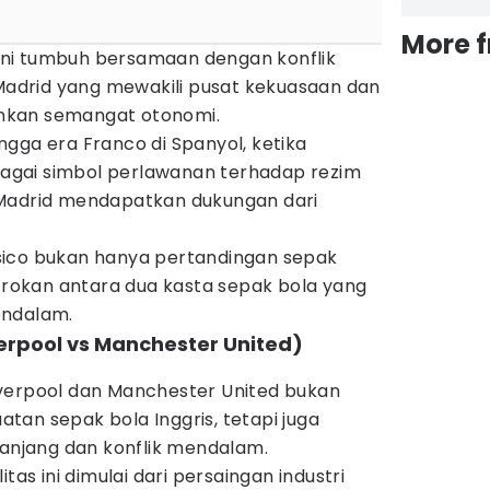
More 
s ini tumbuh bersamaan dengan konflik
 Madrid yang mewakili pusat kekuasaan dan
nkan semangat otonomi.
hingga era Franco di Spanyol, ketika
ebagai simbol perlawanan terhadap rezim
 Madrid mendapatkan dukungan dari
Clásico bukan hanya pertandingan sepak
ntrokan antara dua kasta sepak bola yang
endalam.
verpool vs Manchester United)
verpool dan Manchester United bukan
an sepak bola Inggris, tetapi juga
panjang dan konflik mendalam.
tas ini dimulai dari persaingan industri