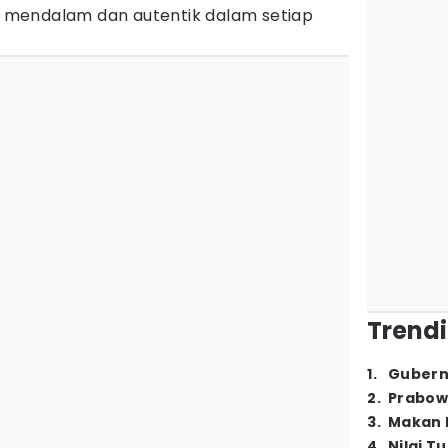
mendalam dan autentik dalam setiap
Trendi
1
.
Gubern
2
.
Prabow
3
.
Makan B
4
.
Nilai T