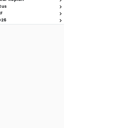
tus
FF
026