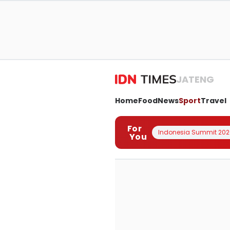
JATENG
Home
Food
News
Sport
Travel
For
Indonesia Summit 202
You