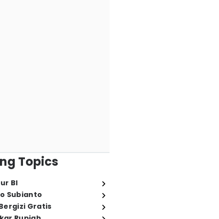
ng Topics
ur BI
o Subianto
ergizi Gratis
ukar Rupiah