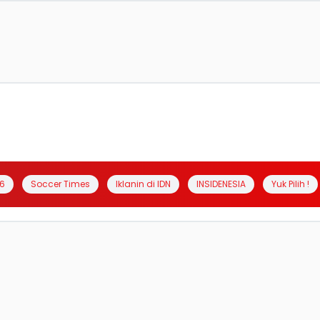
6
Soccer Times
Iklanin di IDN
INSIDENESIA
Yuk Pilih !