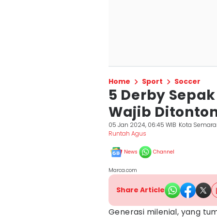
Home
Sport
Soccer
5 Derby Sepak
Wajib Ditonton
05 Jan 2024, 06:45 WIB
Kota Semar
Runtah Agus
News
Channel
Marca.com
Share Article
Generasi milenial, yang tum