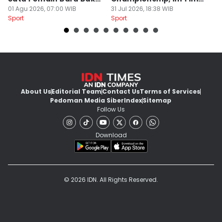
Gabung
01 Agu 2026, 07:00 WIB
Calon Lawan
31 Jul 2026, 18:38 WIB
T
31
Sport
Sport
Sp
S
About Us
Editorial Team
Contact Us
Terms of Services
Pedoman Media Siber
Index
Sitemap
Follow Us
Download
© 2026 IDN. All Rights Reserved.