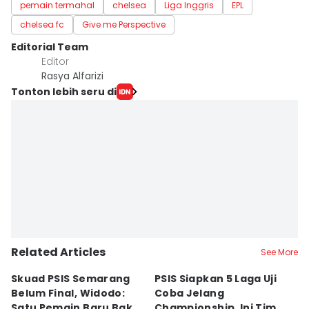
pemain termahal
chelsea
Liga Inggris
EPL
chelsea fc
Give me Perspective
Editorial Team
Editor
Rasya Alfarizi
Tonton lebih seru di
Related Articles
See More
Skuad PSIS Semarang
PSIS Siapkan 5 Laga Uji
Bi
Belum Final, Widodo:
Coba Jelang
A
Satu Pemain Baru Bakal
Championship, Ini Tim
G