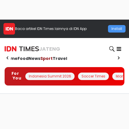
Baca artikel
IDN Times
lainnya di IDN App
Install
JATENG
Home
Food
News
Sport
Travel
For
Indonesia Summit 2026
Soccer Times
Iklanin 
You