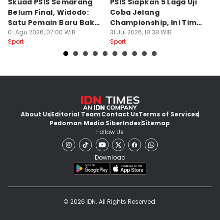
Skuad PSIS Semarang
PSIS Siapkan 5 Laga Uji
Bi
Belum Final, Widodo:
Coba Jelang
A
Satu Pemain Baru Bakal
Championship, Ini Tim
G
Gabung
01 Agu 2026, 07:00 WIB
Calon Lawan
31 Jul 2026, 18:38 WIB
T
31
Sport
Sport
Sp
S
About Us
Editorial Team
Contact Us
Terms of Services
Pedoman Media Siber
Index
Sitemap
Follow Us
Download
© 2026 IDN. All Rights Reserved.