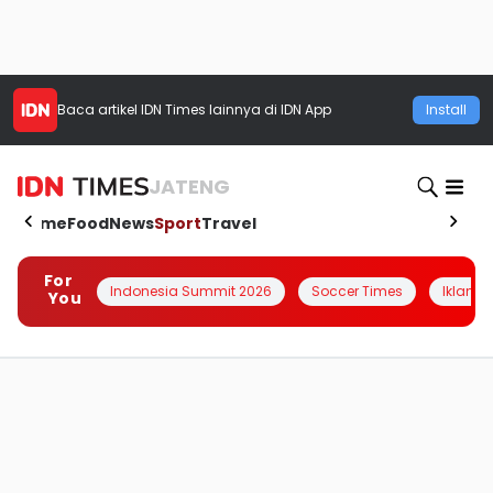
Baca artikel
IDN Times
lainnya di IDN App
Install
JATENG
Home
Food
News
Sport
Travel
For
Indonesia Summit 2026
Soccer Times
Iklanin 
You