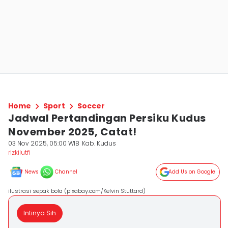
Home
Sport
Soccer
Jadwal Pertandingan Persiku Kudus
November 2025, Catat!
03 Nov 2025, 05:00 WIB
Kab. Kudus
rizkilutfi
News
Channel
Add Us on Google
ilustrasi sepak bola (pixabay.com/Kelvin Stuttard)
Intinya Sih