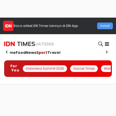
Baca artikel
IDN Times
lainnya di IDN App
Install
JATENG
Home
Food
News
Sport
Travel
For
Indonesia Summit 2026
Soccer Times
Iklanin 
You