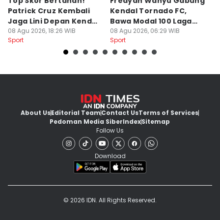
Top Skor Bertahan!
Fredyan Wahyu Gabung
S
Patrick Cruz Kembali
Kendal Tornado FC,
B
Jaga Lini Depan Kendal
Bawa Modal 100 Laga
S
Tornado
08 Agu 2026, 18:26 WIB
Liga 1
08 Agu 2026, 06:29 WIB
G
01
Sport
Sport
Sp
About Us
Editorial Team
Contact Us
Terms of Services
Pedoman Media Siber
Index
Sitemap
Follow Us
Download
© 2026 IDN. All Rights Reserved.