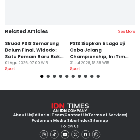
Related Articles
See More
Skuad PSIS Semarang
PSIS Siapkan 5 Laga Uji
Bi
Belum Final, Widodo:
Coba Jelang
A
Satu Pemain Baru Bakal
Championship, Ini Tim
G
Gabung
01 Agu 2026, 07:00 WIB
Calon Lawan
31 Jul 2026, 18:38 WIB
T
31
Sport
Sport
Sp
S
About Us
Editorial Team
Contact Us
Terms of Services
Pedoman Media Siber
Index
Sitemap
Follow Us