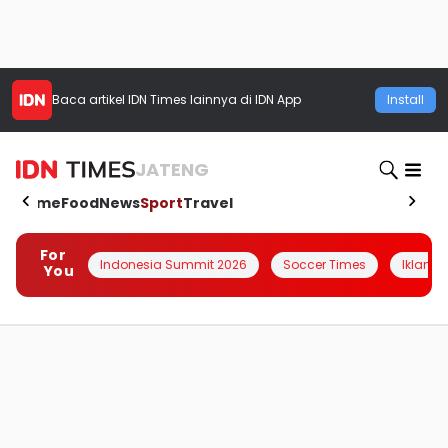
Baca artikel
IDN Times
lainnya di IDN App
Install
JATENG
Home
Food
News
Sport
Travel
For
Indonesia Summit 2026
Soccer Times
Iklanin 
You